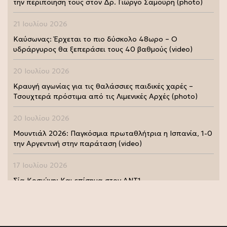
την περιποίηση τους στον Δρ. Γιώργο Σαμούρη (photo)
21 Ιουλίου 2026
Καύσωνας: Έρχεται το πιο δύσκολο 48ωρο – Ο
υδράργυρος θα ξεπεράσει τους 40 βαθμούς (video)
20 Ιουλίου 2026
Κραυγή αγωνίας για τις θαλάσσιες παιδικές χαρές –
Τσουχτερά πρόστιμα από τις Λιμενικές Αρχές (photo)
20 Ιουλίου 2026
Μουντιάλ 2026: Παγκόσμια πρωταθλήτρια η Ισπανία, 1-0
την Αργεντινή στην παράταση (video)
17 Ιουλίου 2026
Σία Κοσιώνη: Και επίσημα στον ΑΝΤ1
17 Ιουλίου 2026
Νικήτας Κακλαμάνης: Εκπλήρωσε την τελευταία επιθυμία