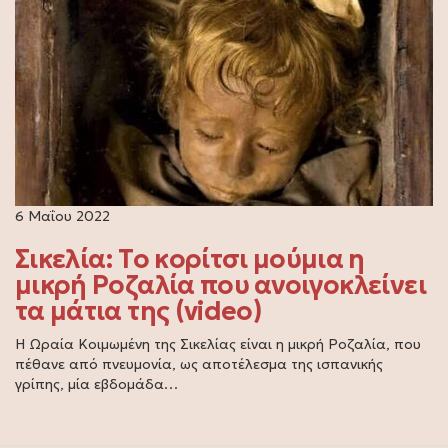
6 Μαΐου 2022
Σικελία: Το κορίτσι μούμια η
μικρή Ροζαλία που ανοιγοκλείνει
τα μάτια της (video)
Η Ωραία Κοιμωμένη της Σικελίας είναι η μικρή Ροζαλία, που
πέθανε από πνευμονία, ως αποτέλεσμα της ισπανικής
γρίπης, μία εβδομάδα…