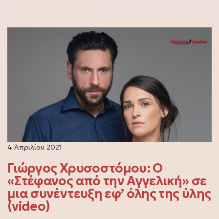
4 Απριλίου 2021
Γιώργος Χρυσοστόμου: Ο
«Στέφανος από την Αγγελική» σε
μια συνέντευξη εφ’ όλης της ύλης
(video)