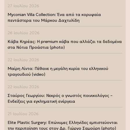
27 Ιουλίου 2026
Myconian Villa Collection: Ένα από τα κορυφαία
πεντάστερα του Μάρκου Δαχτυλίδη
26 Ιουλίου 2026
Κάβα Κηρέας: Η premium κάβα που αλλάζει τα δεδομένα
στα Νότια Προάστια (photo)
22 Ιουλίου 2026
Μαίρη Λίντα: Πέθανε η μεγάλη κυρία του ελληνικού
τραγουδιού (video)
22 Ιουλίου 2026
Σταύρος Γεωργίου: Νεκρός ο γνωστός ποινικολόγος –
Ενδείξεις για εγκληματική ενέργεια
21 Ιουλίου 2026
Elite Plastic Surgery: Επώνυμες Ελληνίδες εμπιστεύονται
την περιποίηση τους στον Δρ. Γιώργο Σαμούρη (photo)