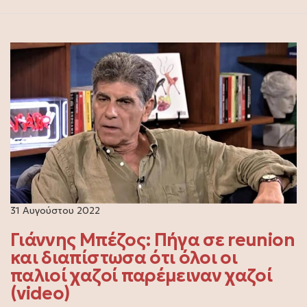
31 Αυγούστου 2022
Γιάννης Μπέζος: Πήγα σε reunion
και διαπίστωσα ότι όλοι οι
παλιοί χαζοί παρέμειναν χαζοί
(video)