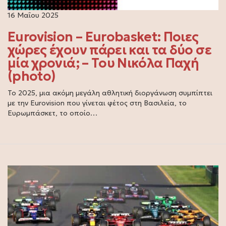
16 Μαΐου 2025
Eurovision – Eurobasket: Ποιες
χώρες έχουν πάρει και τα δύο σε
μία χρονιά; – Του Νικόλα Παχή
(photo)
Το 2025, μια ακόμη μεγάλη αθλητική διοργάνωση συμπίπτει
με την Eurovision που γίνεται φέτος στη Βασιλεία, το
Ευρωμπάσκετ, το οποίο…