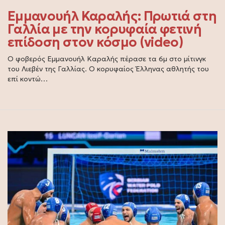
Εμμανουήλ Καραλής: Πρωτιά στη
Γαλλία με την κορυφαία φετινή
επίδοση στον κόσμο (video)
Ο φοβερός Εμμανουήλ Καραλής πέρασε τα 6μ στο μίτινγκ
του Λιεβέν της Γαλλίας. O κορυφαίος Έλληνας αθλητής του
επί κοντώ…