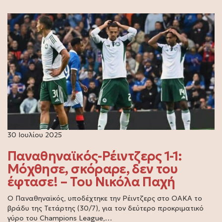
30 Ιουλίου 2025
Παναθηναϊκός-Ρέιντζερς 1-1:
Μόχθησε, σκόραρε, δεν του
έφτασε! – Του Νικόλα Παχή
Ο Παναθηναϊκός, υποδέχτηκε την Ρέιντζερς στο ΟΑΚΑ το
βράδυ της Τετάρτης (30/7), για τον δεύτερο προκριματικό
γύρο του Champions League,…