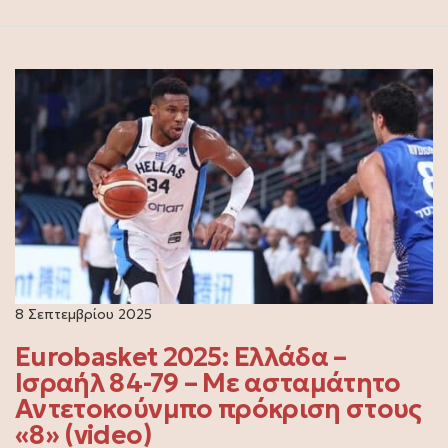
8 Σεπτεμβρίου 2025
Eurobasket 2025: Ελλάδα –
Ισραήλ 84-79 – Με ασταμάτητο
Αντετοκούνμπο πρόκριση στους
«8» (video)