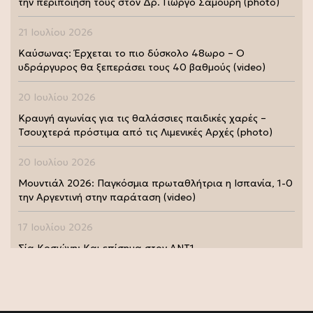
την περιποίηση τους στον Δρ. Γιώργο Σαμούρη (photo)
21 Ιουλίου 2026
Καύσωνας: Έρχεται το πιο δύσκολο 48ωρο – Ο
υδράργυρος θα ξεπεράσει τους 40 βαθμούς (video)
20 Ιουλίου 2026
Κραυγή αγωνίας για τις θαλάσσιες παιδικές χαρές –
Τσουχτερά πρόστιμα από τις Λιμενικές Αρχές (photo)
20 Ιουλίου 2026
Μουντιάλ 2026: Παγκόσμια πρωταθλήτρια η Ισπανία, 1-0
την Αργεντινή στην παράταση (video)
17 Ιουλίου 2026
Σία Κοσιώνη: Και επίσημα στον ΑΝΤ1
17 Ιουλίου 2026
Νικήτας Κακλαμάνης: Εκπλήρωσε την τελευταία επιθυμία