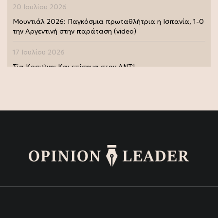
20 Ιουλίου 2026
Μουντιάλ 2026: Παγκόσμια πρωταθλήτρια η Ισπανία, 1-0
την Αργεντινή στην παράταση (video)
17 Ιουλίου 2026
Σία Κοσιώνη: Και επίσημα στον ΑΝΤ1
17 Ιουλίου 2026
Νικήτας Κακλαμάνης: Εκπλήρωσε την τελευταία επιθυμία
της Μάρως Κοντού (photo)
15 Ιουλίου 2026
Μάρω Κοντού: Πέθανε η σπουδαία ηθοποιός (video)
13 Ιουλίου 2026
Κωνσταντίνος Καράμπελας: Επετειακή αναδρομική
έκθεση του βραβευμένου φωτογράφου (photo)
13 Ιουλίου 2026