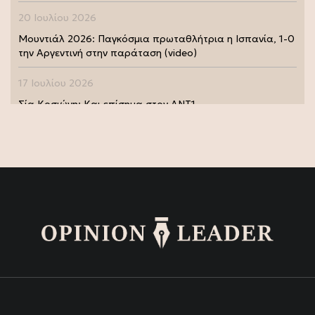
20 Ιουλίου 2026
Μουντιάλ 2026: Παγκόσμια πρωταθλήτρια η Ισπανία, 1-0
την Αργεντινή στην παράταση (video)
17 Ιουλίου 2026
Σία Κοσιώνη: Και επίσημα στον ΑΝΤ1
17 Ιουλίου 2026
Νικήτας Κακλαμάνης: Εκπλήρωσε την τελευταία επιθυμία
της Μάρως Κοντού (photo)
15 Ιουλίου 2026
Μάρω Κοντού: Πέθανε η σπουδαία ηθοποιός (video)
13 Ιουλίου 2026
Κωνσταντίνος Καράμπελας: Επετειακή αναδρομική
έκθεση του βραβευμένου φωτογράφου (photo)