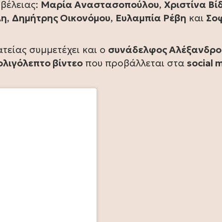
βέλειας:
Μαρία Αναστασοπούλου
,
Χριστίνα Βί
λη
,
Δημήτρης Οικονόμου
,
Ευλαμπία Ρέβη
και
Σο
ατείας συμμετέχει και ο
συνάδελφος Αλέξανδρο
ολιγόλεπτο βίντεο
που προβάλλεται στα
social 