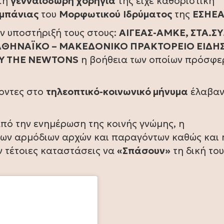
 τη
γενναιόδωρη χορηγία
της είχε καθοριστική
αμπάνιας
του
Μορφωτικού
Ιδρύματος
της
ΕΣΗΕ
ην υποστήριξή τους στους:
ΑΙΓΕΑΣ-ΑΜΚΕ, ΣΤΑ.ΣΥ.
., ΑΘΗΝΑΪΚΟ – ΜΑΚΕΔΟΝΙΚΟ ΠΡΑΚΤΟΡΕΙΟ ΕΙΔ
Y THE NEWTONS
η βοήθεια των οποίων πρόσφε
χοντες στο
τηλεοπτικό-κοινωνικό μήνυμα
έλαβα
από την ενημέρωση της κοινής γνώμης, η
των αρμόδιων αρχών και παραγόντων καθώς και 
 τέτοιες καταστάσεις να
«Σπάσουν»
τη δική το