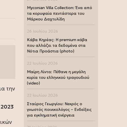
Myconian Villa Collection: Ένα από
τα κορυφαία πεντάστερα του
Μάρκου Δαχτυλίδη
26 Ιουλίου 2026
Κάβα Κηρέας: Η premium κάβα
που αλλάζει τα δεδομένα στα
Νότια Προάστια (photo)
22 Ιουλίου 2026
Μαίρη Λίντα: Πέθανε η μεγάλη
κυρία του ελληνικού τραγουδιού
(video)
ια την
22 Ιουλίου 2026
Σταύρος Γεωργίου: Νεκρός ο
 2023
γνωστός ποινικολόγος – Ενδείξεις
για εγκληματική ενέργεια
νικών