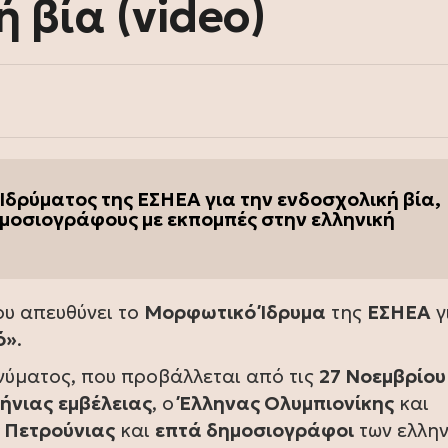
 βία (video)
Ιδρύματος της
ΕΣΗΕΑ
για την ενδοσχολική βία,
μοσιογράφους με εκπομπές στην ελληνική
ου απευθύνει το
Μορφωτικό Ίδρυμα
της
ΕΣΗΕΑ
γ
ό»
.
νύματος, που προβάλλεται από τις
27 Νοεμβρίου
λήνιας
εμβέλειας
, ο
Έλληνας Ολυμπιονίκης
και
 Πετρούνιας
και
επτά δημοσιογράφοι
των ελλη