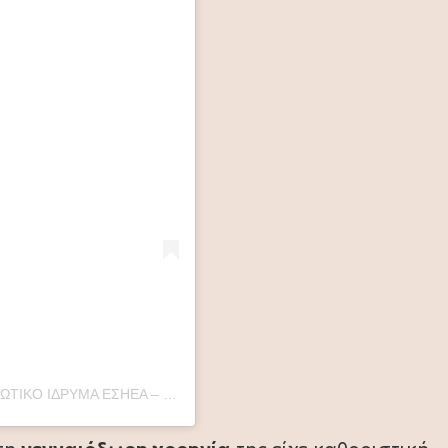
Η δημοσίευση κοινοποιήθηκε από το χρήστη ΜΟΡΦΩΤΙΚΟ ΙΔΡΥΜΑ ΕΣΗΕΑ – OFFICIAL ACCOUNT (@idrima.esiea)