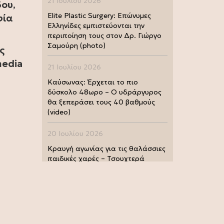
21 Ιουλίου 2026
δου
,
Elite Plastic Surgery: Επώνυμες
φία
Ελληνίδες εμπιστεύονται την
περιποίηση τους στον Δρ. Γιώργο
Σαμούρη (photo)
ς
media
21 Ιουλίου 2026
Καύσωνας: Έρχεται το πιο
δύσκολο 48ωρο – Ο υδράργυρος
θα ξεπεράσει τους 40 βαθμούς
(video)
20 Ιουλίου 2026
Κραυγή αγωνίας για τις θαλάσσιες
παιδικές χαρές – Τσουχτερά
πρόστιμα από τις Λιμενικές Αρχές
(photo)
20 Ιουλίου 2026
Μουντιάλ 2026: Παγκόσμια