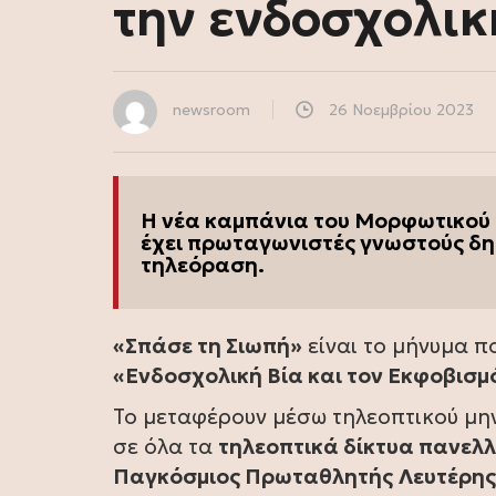
την ενδοσχολική
newsroom
26 Νοεμβρίου 2023
Η νέα καμπάνια του Μορφωτικού 
έχει πρωταγωνιστές γνωστούς δη
τηλεόραση.
«Σπάσε τη Σιωπή»
είναι το μήνυμα π
«Ενδοσχολική Βία και τον Εκφοβισμ
Το μεταφέρουν μέσω τηλεοπτικού μη
σε όλα τα
τηλεοπτικά δίκτυα πανελ
Παγκόσμιος Πρωταθλητής
Λευτέρης