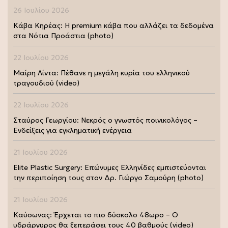
26 Ιουλίου 2026
Κάβα Κηρέας: Η premium κάβα που αλλάζει τα δεδομένα
στα Νότια Προάστια (photo)
22 Ιουλίου 2026
Μαίρη Λίντα: Πέθανε η μεγάλη κυρία του ελληνικού
τραγουδιού (video)
22 Ιουλίου 2026
Σταύρος Γεωργίου: Νεκρός ο γνωστός ποινικολόγος –
Ενδείξεις για εγκληματική ενέργεια
21 Ιουλίου 2026
Elite Plastic Surgery: Επώνυμες Ελληνίδες εμπιστεύονται
την περιποίηση τους στον Δρ. Γιώργο Σαμούρη (photo)
21 Ιουλίου 2026
Καύσωνας: Έρχεται το πιο δύσκολο 48ωρο – Ο
υδράργυρος θα ξεπεράσει τους 40 βαθμούς (video)