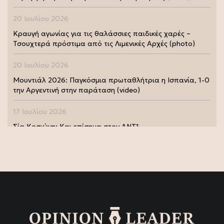
20 Ιουλίου 2026
Κραυγή αγωνίας για τις θαλάσσιες παιδικές χαρές –
Τσουχτερά πρόστιμα από τις Λιμενικές Αρχές (photo)
20 Ιουλίου 2026
Μουντιάλ 2026: Παγκόσμια πρωταθλήτρια η Ισπανία, 1-0
την Αργεντινή στην παράταση (video)
17 Ιουλίου 2026
Σία Κοσιώνη: Και επίσημα στον ΑΝΤ1
17 Ιουλίου 2026
Νικήτας Κακλαμάνης: Εκπλήρωσε την τελευταία επιθυμία
της Μάρως Κοντού (photo)
15 Ιουλίου 2026
Μάρω Κοντού: Πέθανε η σπουδαία ηθοποιός (video)