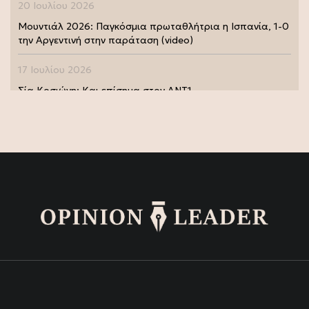
20 Ιουλίου 2026
Μουντιάλ 2026: Παγκόσμια πρωταθλήτρια η Ισπανία, 1-0
την Αργεντινή στην παράταση (video)
17 Ιουλίου 2026
Σία Κοσιώνη: Και επίσημα στον ΑΝΤ1
17 Ιουλίου 2026
Νικήτας Κακλαμάνης: Εκπλήρωσε την τελευταία επιθυμία
της Μάρως Κοντού (photo)
15 Ιουλίου 2026
Μάρω Κοντού: Πέθανε η σπουδαία ηθοποιός (video)
13 Ιουλίου 2026
Κωνσταντίνος Καράμπελας: Επετειακή αναδρομική
έκθεση του βραβευμένου φωτογράφου (photo)
13 Ιουλίου 2026