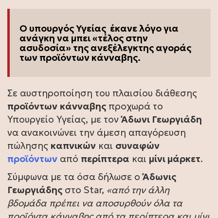
Ο υπουργός Υγείας έκανε λόγο για
ανάγκη να μπει «τέλος στην
ασυδοσία» της ανεξέλεγκτης αγοράς
των προϊόντων κάνναβης.
Σε αυστηροποίηση του πλαισίου διάθεσης
προϊόντων
κάνναβης
προχωρά το
Υπουργείο Υγείας, με τον
Άδωνι Γεωργιάδη
να ανακοινώνει την άμεση απαγόρευση
πώλησης
καπνικών
και
συναφών
προϊόντων
από
περίπτερα
και
μίνι μάρκετ
.
Σύμφωνα με τα όσα δήλωσε ο
Άδωνις
Γεωργιάδης
στο Star,
«από την άλλη
βδομάδα πρέπει να αποσυρθούν όλα τα
προϊόντα κάνναβης από τα περίπτερα και μίνι