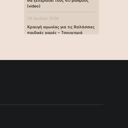
θα ξεπεράσει τους 40 βαθμούς
(video)
20 Ιουλίου 2026
Κραυγή αγωνίας για τις θαλάσσιες
παιδικές χαρές – Τσουχτερά
πρόστιμα από τις Λιμενικές Αρχές
(photo)
20 Ιουλίου 2026
Μουντιάλ 2026: Παγκόσμια
πρωταθλήτρια η Ισπανία, 1-0 την
Αργεντινή στην παράταση (video)
17 Ιουλίου 2026
Σία Κοσιώνη: Και επίσημα στον
ΑΝΤ1
17 Ιουλίου 2026
Νικήτας Κακλαμάνης: Εκπλήρωσε