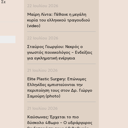
 Σε
22 Ιουλίου 2026
Μαίρη Λίντα: Πέθανε η μεγάλη
κυρία του ελληνικού τραγουδιού
(video)
22 Ιουλίου 2026
Σταύρος Γεωργίου: Νεκρός ο
γνωστός ποινικολόγος – Ενδείξεις
για εγκληματική ενέργεια
21 Ιουλίου 2026
Elite Plastic Surgery: Επώνυμες
Ελληνίδες εμπιστεύονται την
περιποίηση τους στον Δρ. Γιώργο
Σαμούρη (photo)
21 Ιουλίου 2026
Καύσωνας: Έρχεται το πιο
δύσκολο 48ωρο – Ο υδράργυρος