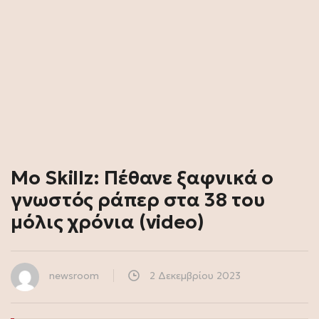
Mo Skillz: Πέθανε ξαφνικά ο
γνωστός ράπερ στα 38 του
μόλις χρόνια (video)
newsroom
2 Δεκεμβρίου 2023