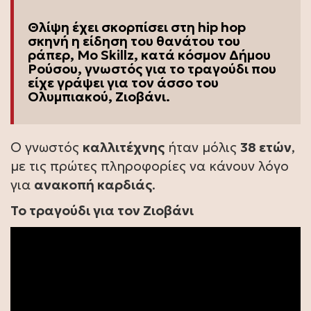
Θλίψη έχει σκορπίσει στη hip hop
σκηνή η είδηση του
θανάτου
του
ράπερ, Mo Skillz, κατά κόσμον Δήμου
Ρούσου, γνωστός για το τραγούδι που
είχε γράψει για τον άσσο του
Ολυμπιακού, Ζιοβάνι.
Ο γνωστός
καλλιτέχνης
ήταν μόλις
38 ετών
,
με τις πρώτες πληροφορίες να κάνουν λόγο
για
ανακοπή καρδιάς
.
Το τραγούδι για τον Ζιοβάνι