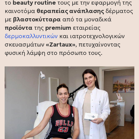
το
beauty routine
τους με την εφαρμογή της
καινοτόμα
θεραπείας ανάπλασης
δέρματος
με
βλαστοκύτταρα
από τα μοναδικά
προϊόντα
της
premium
εταιρείας
δερμοκαλλυντικών
και ιατροτεχνολογικών
σκευασμάτων
«Zartaux»
, πετυχαίνοντας
φυσική λάμψη στο πρόσωπο τους.