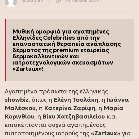
newsroom
24 Ιουλίου 2024
Μυθική ομορφιά για αγαπημένες
Ελληνίδες Celebrities από την
επαναστατική θεραπεία ανάπλασης
δέρματος της premium εταιρείας
δερμοκαλλυντικών και
ιατροτεχνολογικών σκευασμάτων
«Zartaux»!
Αγαπημένα πρόσωπα της ελληνικής
showbiz
, όπως η
Ελένη Τσολάκη
, η
Ιωάννα
Μαλέσκου
, η
Κατερίνα Ζαρίφη
, η
Μαρία
Κορινθίου
, η
Βίκυ
Χατζηβασιλείου
κ.α.
επισκέπτονται συχνά αγαπημένους
πιστοποιημένους ιατρούς της
«Zartaux»
για