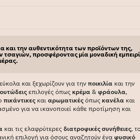
ητα και την αυθεντικότητα των προϊόντων της,
ν τσαγιών, προσφέροντας μία μοναδική εμπειρ
μέρας.
ύκολα και ξεχωρίζουν για την
ποικιλία
και την
ουτώδεις
επιλογές όπως
κρέμα
&
φράουλα
,
ιο
πικάντικες
και
αρωματικές
όπως
κανέλα
και
ασμένο για να ικανοποιεί κάθε προτίμηση και
α
και τις ελαφρύτερες
διατροφικές συνήθειες
, τ
νική επιλογή για όσους αναζητούν ένα
φυσικό