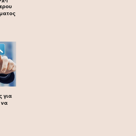
τερου
13 Ιουλίου 2026
ήματος
Ρόη Δανάλη Αποστολοπούλου:
Συνάντηση με τη θρυλική Daphne
Guinness στο Παρίσι (photo)
12 Ιουλίου 2026
Καιρός: Κύμα ζέστης προ των
πυλών – Η θερμοκρασία θα φτάσει
και τους 40 °C (video)
12 Ιουλίου 2026
Fia Vado – Σοφία Σαλβαρίδου: Μια
νέα παρουσία με ξεχωριστή
ς για
μουσική ταυτότητα (video)
 να
12 Ιουλίου 2026
DSQUARED2: Διοργάνωσε μια
αποκλειστική βραδιά μόδας στο
κατάστημα Eponymo Glyfada