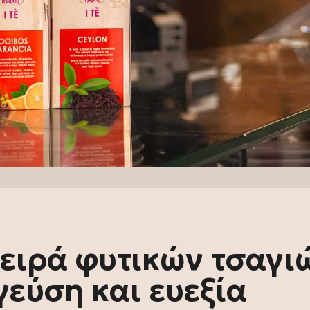
 σειρά φυτικών τσαγι
γεύση και ευεξία