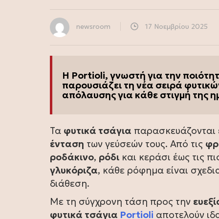
newsroom
17 Νοεμβρίου 2025
Η Portioli, γνωστή για την ποιότ
παρουσιάζει τη νέα σειρά φυτικώ
απόλαυσης για κάθε στιγμή της η
Τα
φυτικά τσάγια
παρασκευάζονται ε
ένταση
των γεύσεών τους. Από τις
φρ
ροδάκινο
,
ρόδι
και κεράσι έως τις π
γλυκόριζα
, κάθε ρόφημα είναι σχεδι
διάθεση.
Με τη σύγχρονη τάση προς την
ευεξί
φυτικά τσάγια
Portioli
αποτελούν ιδα