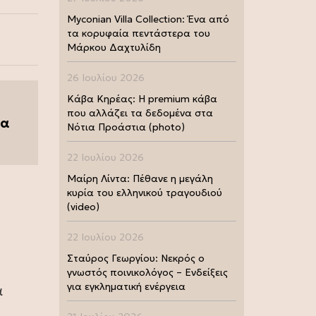
Myconian Villa Collection: Ένα από
τα κορυφαία πεντάστερα του
Μάρκου Δαχτυλίδη
26 Ιουλίου 2026
Κάβα Κηρέας: Η premium κάβα
που αλλάζει τα δεδομένα στα
ία
Νότια Προάστια (photo)
22 Ιουλίου 2026
Μαίρη Λίντα: Πέθανε η μεγάλη
κυρία του ελληνικού τραγουδιού
(video)
22 Ιουλίου 2026
Σταύρος Γεωργίου: Νεκρός ο
γνωστός ποινικολόγος – Ενδείξεις
για εγκληματική ενέργεια
α