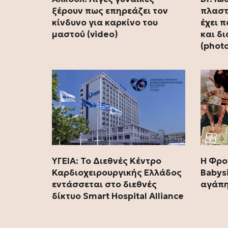
ξέρουν πως επηρεάζει τον
πλαστ
κίνδυνο για καρκίνο του
έχει 
μαστού (video)
και δ
(phot
ΥΓΕΙΑ: Το Διεθνές Κέντρο
Η Φρο
Καρδιοχειρουργικής Ελλάδος
Babysi
εντάσσεται στο διεθνές
αγάπη
δίκτυο Smart Hospital Alliance