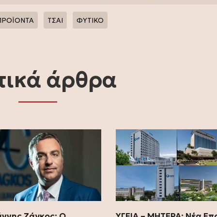
ΠΡΟΪΟΝΤΑ
ΤΣΑΙ
ΦΥΤΙΚΟ
τικά άρθρα
ωάννης Ζάγκος: Ο
ΥΓΕΙΑ – ΜΗΤΕΡΑ: Νέα Επ