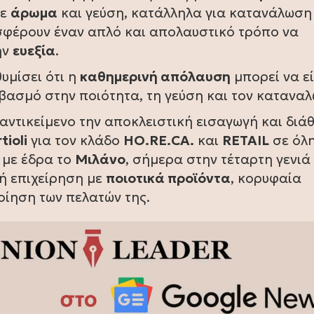
σε
άρωμα
και γεύση, κατάλληλα για κατανάλωση
οσφέρουν έναν απλό και απολαυστικό τρόπο να
ην
ευεξία
.
υμίσει ότι η
καθημερινή απόλαυση
μπορεί να εί
βασμό στην ποιότητα, τη γεύση και τον καταναλ
αντικείμενο την αποκλειστική εισαγωγή και διά
tioli
για τον κλάδο
HO.RE.CA.
και
RETAIL
σε όλη
με έδρα το
Μιλάνο
, σήμερα στην τέταρτη γενιά
κή επιχείρηση με
ποιοτικά προϊόντα
, κορυφαία
οίηση των πελατών της.