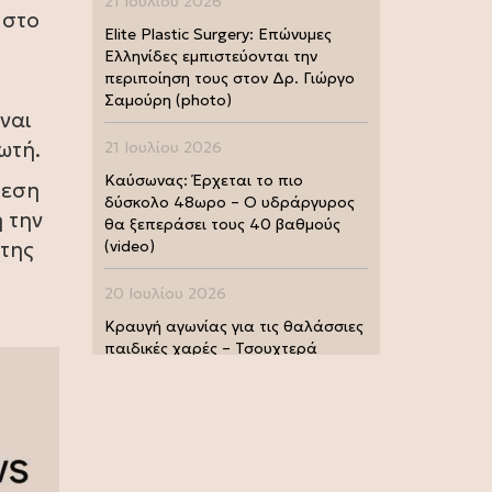
21 Ιουλίου 2026
 στο
Elite Plastic Surgery: Επώνυμες
Ελληνίδες εμπιστεύονται την
περιποίηση τους στον Δρ. Γιώργο
Σαμούρη (photo)
ναι
ωτή.
21 Ιουλίου 2026
Καύσωνας: Έρχεται το πιο
θεση
δύσκολο 48ωρο – Ο υδράργυρος
 την
θα ξεπεράσει τους 40 βαθμούς
 της
(video)
20 Ιουλίου 2026
Κραυγή αγωνίας για τις θαλάσσιες
παιδικές χαρές – Τσουχτερά
πρόστιμα από τις Λιμενικές Αρχές
(photo)
20 Ιουλίου 2026
Μουντιάλ 2026: Παγκόσμια