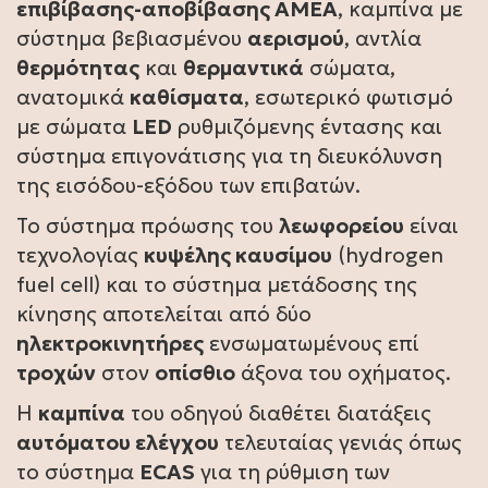
επιβίβασης-αποβίβασης ΑΜΕΑ
, καμπίνα με
σύστημα βεβιασμένου
αερισμού
, αντλία
θερμότητας
και
θερμαντικά
σώματα,
ανατομικά
καθίσματα
, εσωτερικό φωτισμό
με σώματα
LED
ρυθμιζόμενης έντασης και
σύστημα επιγονάτισης για τη διευκόλυνση
της εισόδου-εξόδου των επιβατών.
Το σύστημα πρόωσης του
λεωφορείου
είναι
τεχνολογίας
κυψέλης καυσίμου
(hydrogen
fuel cell) και το σύστημα μετάδοσης της
κίνησης αποτελείται από δύο
ηλεκτροκινητήρες
ενσωματωμένους επί
τροχών
στον
οπίσθιο
άξονα του οχήματος.
Η
καμπίνα
του οδηγού διαθέτει διατάξεις
αυτόματου ελέγχου
τελευταίας γενιάς όπως
το σύστημα
ECAS
για τη ρύθμιση των