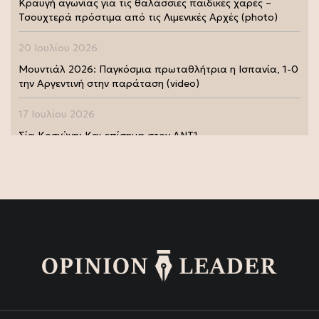
Κραυγή αγωνίας για τις θαλάσσιες παιδικές χαρές –
Τσουχτερά πρόστιμα από τις Λιμενικές Αρχές (photo)
20 Ιουλίου 2026
Μουντιάλ 2026: Παγκόσμια πρωταθλήτρια η Ισπανία, 1-0
την Αργεντινή στην παράταση (video)
17 Ιουλίου 2026
Σία Κοσιώνη: Και επίσημα στον ΑΝΤ1
17 Ιουλίου 2026
Νικήτας Κακλαμάνης: Εκπλήρωσε την τελευταία επιθυμία
της Μάρως Κοντού (photo)
15 Ιουλίου 2026
Μάρω Κοντού: Πέθανε η σπουδαία ηθοποιός (video)
13 Ιουλίου 2026
Κωνσταντίνος Καράμπελας: Επετειακή αναδρομική