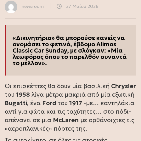
newsroom
27 Μαΐου 2026
«Δικινητήριο» θα μπορούσε κανείς να
ονομάσει το φετινό, έβδομο Alimos
Classic Car Sunday, με σλόγκαν: «Μία
λεωφόρος όπου το παρελθόν συναντά
το μέλλον».
Οι επισκέπτες θα δουν μία βασιλική
Chrysler
του
1958
λίγα μέτρα μακριά από μία εξωτική
Bugatti
, ένα
Ford
του
1917
-με… καντηλάκια
αντί για φώτα και τις ταχύτητες… στο πόδι-
απέναντι σε μια
McLaren
με ορθάνοιχτες τις
«αεροπλανικές» πόρτες της.
Το αυτοκίνητο, σε όλες τις στροφές,