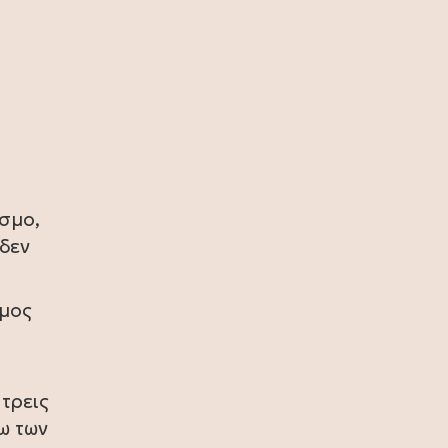
πρωταθλήτρια η Ισπανία, 1-0 την
Αργεντινή στην παράταση (video)
17 Ιουλίου 2026
Σία Κοσιώνη: Και επίσημα στον
ΑΝΤ1
17 Ιουλίου 2026
Νικήτας Κακλαμάνης: Εκπλήρωσε
την τελευταία επιθυμία της Μάρως
όσμο,
Κοντού (photo)
 δεν
15 Ιουλίου 2026
Μάρω Κοντού: Πέθανε η σπουδαία
σμος
ηθοποιός (video)
13 Ιουλίου 2026
Κωνσταντίνος Καράμπελας:
τρεις
Επετειακή αναδρομική έκθεση του
ω των
βραβευμένου φωτογράφου (photo)