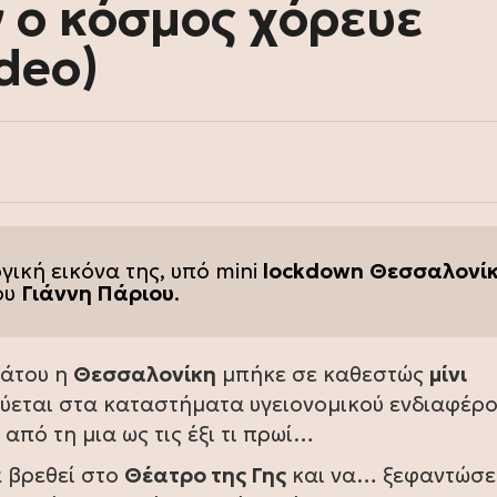
 ο κόσμος χόρευε
deo)
ική εικόνα της, υπό mini
lockdown
Θεσσαλονί
ου
Γιάννη Πάριου
.
βάτου η
Θεσσαλονίκη
μπήκε σε καθεστώς
μίνι
εύεται στα καταστήματα υγειονομικού ενδιαφέρ
από τη μια ως τις έξι τι πρωί…
α βρεθεί στο
Θέατρο της Γης
και να… ξεφαντώσε