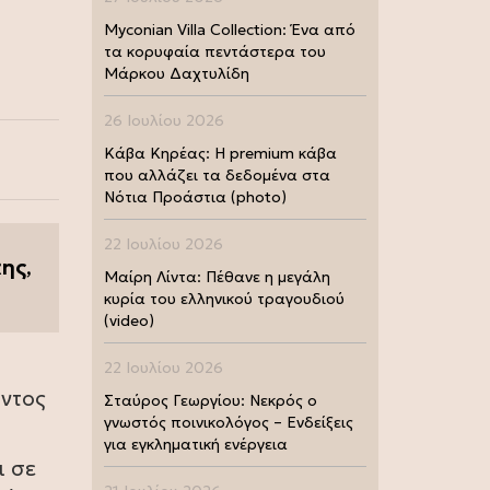
Myconian Villa Collection: Ένα από
τα κορυφαία πεντάστερα του
Μάρκου Δαχτυλίδη
26 Ιουλίου 2026
Κάβα Κηρέας: Η premium κάβα
που αλλάζει τα δεδομένα στα
Νότια Προάστια (photo)
22 Ιουλίου 2026
κης
,
Μαίρη Λίντα: Πέθανε η μεγάλη
κυρία του ελληνικού τραγουδιού
(video)
22 Ιουλίου 2026
οντος
Σταύρος Γεωργίου: Νεκρός ο
γνωστός ποινικολόγος – Ενδείξεις
για εγκληματική ενέργεια
ι σε