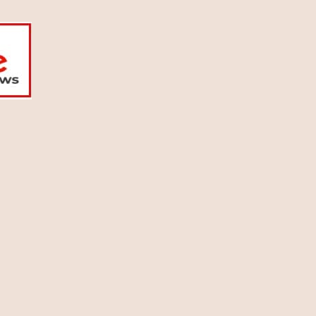
13 Ιουλίου 2026
Ρόη Δανάλη Αποστολοπούλου:
Συνάντηση με τη θρυλική Daphne
Guinness στο Παρίσι (photo)
12 Ιουλίου 2026
Καιρός: Κύμα ζέστης προ των
πυλών – Η θερμοκρασία θα φτάσει
και τους 40 °C (video)
12 Ιουλίου 2026
Fia Vado – Σοφία Σαλβαρίδου: Μια
νέα παρουσία με ξεχωριστή
μουσική ταυτότητα (video)
12 Ιουλίου 2026
DSQUARED2: Διοργάνωσε μια
αποκλειστική βραδιά μόδας στο
κατάστημα Eponymo Glyfada