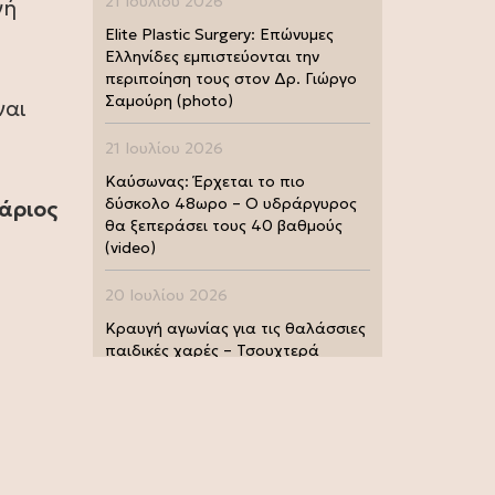
21 Ιουλίου 2026
γή
Elite Plastic Surgery: Επώνυμες
Ελληνίδες εμπιστεύονται την
περιποίηση τους στον Δρ. Γιώργο
Σαμούρη (photo)
ναι
21 Ιουλίου 2026
Καύσωνας: Έρχεται το πιο
δύσκολο 48ωρο – Ο υδράργυρος
άριος
θα ξεπεράσει τους 40 βαθμούς
(video)
20 Ιουλίου 2026
Κραυγή αγωνίας για τις θαλάσσιες
παιδικές χαρές – Τσουχτερά
πρόστιμα από τις Λιμενικές Αρχές
(photo)
20 Ιουλίου 2026
Μουντιάλ 2026: Παγκόσμια