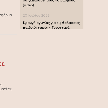
θα ξεπεράσει τους 40 βαθμούς
(video)
ατφόρμα
20 Ιουλίου 2026
Κραυγή αγωνίας για τις θαλάσσιες
παιδικές χαρές – Τσουχτερά
πρόστιμα από τις Λιμενικές Αρχές
(photo)
20 Ιουλίου 2026
Μουντιάλ 2026: Παγκόσμια
πρωταθλήτρια η Ισπανία, 1-0 την
τε
Αργεντινή στην παράταση (video)
17 Ιουλίου 2026
Σία Κοσιώνη: Και επίσημα στον
ός
ΑΝΤ1
μματέας
17 Ιουλίου 2026
Νικήτας Κακλαμάνης: Εκπλήρωσε