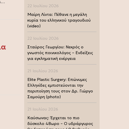
ss…
22 Ιουλίου 2026
Μαίρη Λίντα: Πέθανε η μεγάλη
κυρία του ελληνικού τραγουδιού
(video)
22 Ιουλίου 2026
ια
Σταύρος Γεωργίου: Νεκρός ο
γνωστός ποινικολόγος – Ενδείξεις
για εγκληματική ενέργεια
21 Ιουλίου 2026
Elite Plastic Surgery: Επώνυμες
Ελληνίδες εμπιστεύονται την
περιποίηση τους στον Δρ. Γιώργο
Σαμούρη (photo)
21 Ιουλίου 2026
Καύσωνας: Έρχεται το πιο
δύσκολο 48ωρο – Ο υδράργυρος