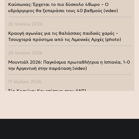
Καύσωνας: Έρχεται το πιο δύσκολο 48ωρο – Ο
υδράργυρος θα ξεπεράσει τους 40 βαθμούς (video)
20 Ιουλίου 2026
Κραυγή αγωνίας για τις θαλάσσιες παιδικές χαρές –
Τσουχτερά πρόστιμα από τις Λιμενικές Αρχές (photo)
20 Ιουλίου 2026
Μουντιάλ 2026: Παγκόσμια πρωταθλήτρια η Ισπανία, 1-0
την Αργεντινή στην παράταση (video)
17 Ιουλίου 2026
Σία Κοσιώνη: Και επίσημα στον ΑΝΤ1
17 Ιουλίου 2026
Νικήτας Κακλαμάνης: Εκπλήρωσε την τελευταία επιθυμία
της Μάρως Κοντού (photo)
15 Ιουλίου 2026