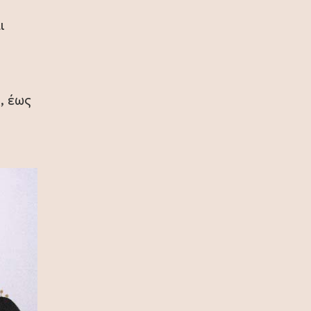
(photo)
ι
10 Ιουλίου 2026
Ζήνα Κουτσελίνη: Συνεχίζει στο
Star με νέα καθημερινή πρωινή
εκπομπή
α
, έως
09 Ιουλίου 2026
Ζήνα Κουτσελίνη: Γιόρτασε το
φινάλε των επιτυχημένων 11
χρόνων της εκπομπής «Αλήθειες με
τη Ζήνα» (photo)
09 Ιουλίου 2026
Ερντογάν για το casus belli: Σχεδόν
κανένας Τούρκος δεν ξέρει τι είναι,
ας μην απασχολούμε τους λαούς
μας με αυτά (video)
08 Ιουλίου 2026