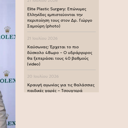
21 Ιουλίου 2026
Elite Plastic Surgery: Επώνυμες
Ελληνίδες εμπιστεύονται την
περιποίηση τους στον Δρ. Γιώργο
Σαμούρη (photo)
21 Ιουλίου 2026
Καύσωνας: Έρχεται το πιο
δύσκολο 48ωρο – Ο υδράργυρος
θα ξεπεράσει τους 40 βαθμούς
(video)
20 Ιουλίου 2026
Κραυγή αγωνίας για τις θαλάσσιες
παιδικές χαρές – Τσουχτερά
πρόστιμα από τις Λιμενικές Αρχές
(photo)
20 Ιουλίου 2026
Μουντιάλ 2026: Παγκόσμια