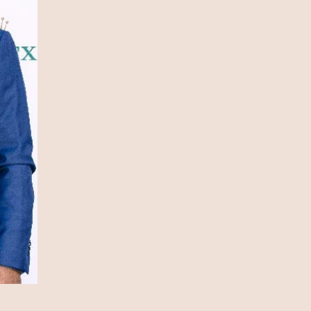
13 Ιουλίου 2026
Ρόη Δανάλη Αποστολοπούλου:
Συνάντηση με τη θρυλική Daphne
Guinness στο Παρίσι (photo)
12 Ιουλίου 2026
Καιρός: Κύμα ζέστης προ των
πυλών – Η θερμοκρασία θα φτάσει
και τους 40 °C (video)
12 Ιουλίου 2026
Fia Vado – Σοφία Σαλβαρίδου: Μια
νέα παρουσία με ξεχωριστή
μουσική ταυτότητα (video)
12 Ιουλίου 2026
DSQUARED2: Διοργάνωσε μια
αποκλειστική βραδιά μόδας στο
κατάστημα Eponymo Glyfada