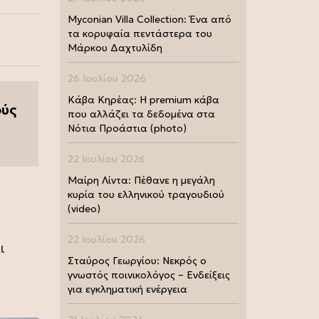
Myconian Villa Collection: Ένα από
τα κορυφαία πεντάστερα του
Μάρκου Δαχτυλίδη
26 Ιουλίου 2026
Κάβα Κηρέας: Η premium κάβα
ούς
που αλλάζει τα δεδομένα στα
Νότια Προάστια (photo)
22 Ιουλίου 2026
Μαίρη Λίντα: Πέθανε η μεγάλη
κυρία του ελληνικού τραγουδιού
(video)
22 Ιουλίου 2026
ι
Σταύρος Γεωργίου: Νεκρός ο
γνωστός ποινικολόγος – Ενδείξεις
για εγκληματική ενέργεια