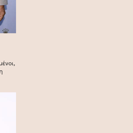
πρωταθλήτρια η Ισπανία, 1-0 την
Αργεντινή στην παράταση (video)
17 Ιουλίου 2026
Σία Κοσιώνη: Και επίσημα στον
ΑΝΤ1
17 Ιουλίου 2026
Νικήτας Κακλαμάνης: Εκπλήρωσε
την τελευταία επιθυμία της Μάρως
μένοι,
Κοντού (photo)
η
15 Ιουλίου 2026
Μάρω Κοντού: Πέθανε η σπουδαία
ηθοποιός (video)
13 Ιουλίου 2026
Κωνσταντίνος Καράμπελας:
Επετειακή αναδρομική έκθεση του
βραβευμένου φωτογράφου (photo)