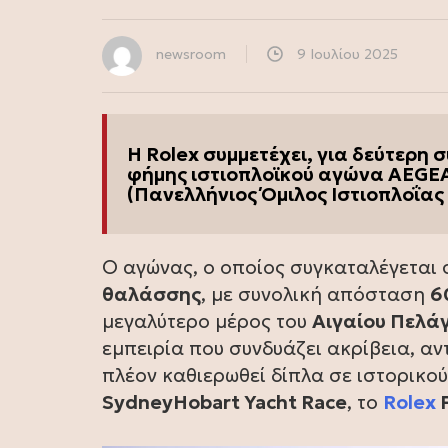
newsroom
9 Ιουλίου 2025
Η Rolex συμμετέχει, για δεύτερη 
φήμης ιστιοπλοϊκού αγώνα AEGE
(Πανελλήνιος Όμιλος Ιστιοπλοΐας
Ο αγώνας, ο οποίος συγκαταλέγεται 
θαλάσσης
, με συνολική απόσταση
6
μεγαλύτερο μέρος του
Αιγαίου Πελά
εμπειρία που συνδυάζει ακρίβεια, αν
πλέον καθιερωθεί δίπλα σε ιστορικο
SydneyHobart Yacht Race
, το
Rolex
F