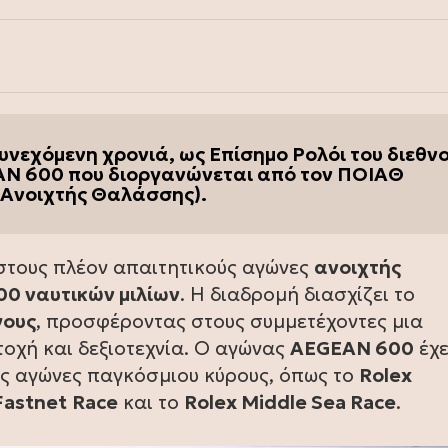
συνεχόμενη χρονιά, ως Επίσημο Ρολόι του διεθν
AN 600 που διοργανώνεται από τον ΠΟΙΑΘ
 Ανοιχτής Θαλάσσης).
στους πλέον απαιτητικούς αγώνες
ανοιχτής
00 ναυτικών μιλίων
. Η διαδρομή διασχίζει το
γους
, προσφέροντας στους συμμετέχοντες μια
τοχή και δεξιοτεχνία. Ο αγώνας
AEGEAN 600
έχε
ύς αγώνες παγκόσμιου κύρους, όπως το
Rolex
astnet
Race
και το
Rolex Middle Sea Race
.