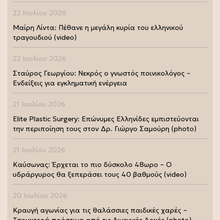
22 Ιουλίου 2026
Μαίρη Λίντα: Πέθανε η μεγάλη κυρία του ελληνικού
τραγουδιού (video)
22 Ιουλίου 2026
Σταύρος Γεωργίου: Νεκρός ο γνωστός ποινικολόγος –
Ενδείξεις για εγκληματική ενέργεια
21 Ιουλίου 2026
Elite Plastic Surgery: Επώνυμες Ελληνίδες εμπιστεύονται
την περιποίηση τους στον Δρ. Γιώργο Σαμούρη (photo)
21 Ιουλίου 2026
Καύσωνας: Έρχεται το πιο δύσκολο 48ωρο – Ο
υδράργυρος θα ξεπεράσει τους 40 βαθμούς (video)
20 Ιουλίου 2026
Κραυγή αγωνίας για τις θαλάσσιες παιδικές χαρές –
Τσουχτερά πρόστιμα από τις Λιμενικές Αρχές (photo)