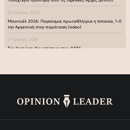
20 Ιουλίου 2026
Μουντιάλ 2026: Παγκόσμια πρωταθλήτρια η Ισπανία, 1-0
την Αργεντινή στην παράταση (video)
17 Ιουλίου 2026
Σία Κοσιώνη: Και επίσημα στον ΑΝΤ1
17 Ιουλίου 2026
Νικήτας Κακλαμάνης: Εκπλήρωσε την τελευταία επιθυμία
της Μάρως Κοντού (photo)
15 Ιουλίου 2026
Μάρω Κοντού: Πέθανε η σπουδαία ηθοποιός (video)
13 Ιουλίου 2026
Κωνσταντίνος Καράμπελας: Επετειακή αναδρομική
έκθεση του βραβευμένου φωτογράφου (photo)