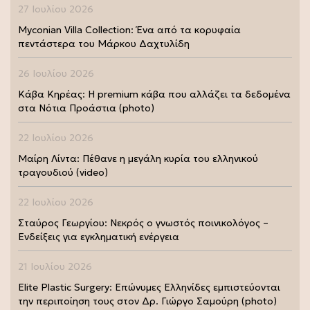
27 Ιουλίου 2026
Myconian Villa Collection: Ένα από τα κορυφαία
πεντάστερα του Μάρκου Δαχτυλίδη
26 Ιουλίου 2026
Κάβα Κηρέας: Η premium κάβα που αλλάζει τα δεδομένα
στα Νότια Προάστια (photo)
22 Ιουλίου 2026
Μαίρη Λίντα: Πέθανε η μεγάλη κυρία του ελληνικού
τραγουδιού (video)
22 Ιουλίου 2026
Σταύρος Γεωργίου: Νεκρός ο γνωστός ποινικολόγος –
Ενδείξεις για εγκληματική ενέργεια
21 Ιουλίου 2026
Elite Plastic Surgery: Επώνυμες Ελληνίδες εμπιστεύονται
την περιποίηση τους στον Δρ. Γιώργο Σαμούρη (photo)