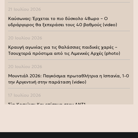
21 Ιουλίου 2026
Καύσωνας: Έρχεται το πιο δύσκολο 48ωρο – Ο
υδράργυρος θα ξεπεράσει τους 40 βαθμούς (video)
20 Ιουλίου 2026
Κραυγή αγωνίας για τις θαλάσσιες παιδικές χαρές –
Τσουχτερά πρόστιμα από τις Λιμενικές Αρχές (photo)
20 Ιουλίου 2026
Μουντιάλ 2026: Παγκόσμια πρωταθλήτρια η Ισπανία, 1-0
την Αργεντινή στην παράταση (video)
17 Ιουλίου 2026
Σία Κοσιώνη: Και επίσημα στον ΑΝΤ1
17 Ιουλίου 2026
Νικήτας Κακλαμάνης: Εκπλήρωσε την τελευταία επιθυμία
της Μάρως Κοντού (photo)