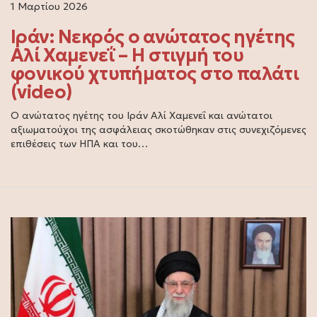
1 Μαρτίου 2026
Ιράν: Νεκρός ο ανώτατος ηγέτης
Αλί Χαμενεΐ – Η στιγμή του
φονικού χτυπήματος στο παλάτι
(video)
Ο ανώτατος ηγέτης του Ιράν Αλί Χαμενεΐ και ανώτατοι
αξιωματούχοι της ασφάλειας σκοτώθηκαν στις συνεχιζόμενες
επιθέσεις των ΗΠΑ και του…