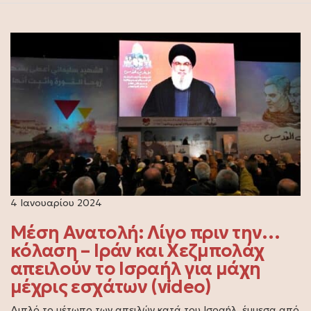
4 Ιανουαρίου 2024
Μέση Ανατολή: Λίγο πριν την…
κόλαση – Ιράν και Χεζμπολάχ
απειλούν το Ισραήλ για μάχη
μέχρις εσχάτων (video)
Διπλό το μέτωπο των απειλών κατά του Ισραήλ, έμμεσα από