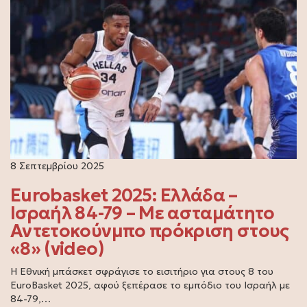
8 Σεπτεμβρίου 2025
Eurobasket 2025: Ελλάδα –
Ισραήλ 84-79 – Με ασταμάτητο
Αντετοκούνμπο πρόκριση στους
«8» (video)
Η Εθνική μπάσκετ σφράγισε το εισιτήριο για στους 8 του
EuroBasket 2025, αφού ξεπέρασε το εμπόδιο του Ισραήλ με
84-79,…