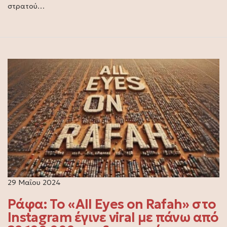
στρατού…
29 Μαΐου 2024
Ράφα: Το «All Eyes on Rafah» στο
Instagram έγινε viral με πάνω από