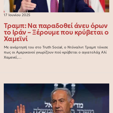
17 Ιουνίου 2025
Τραμπ: Να παραδοθεί άνευ όρων
το Ιράν – Ξέρουμε που κρύβεται ο
Χαμεϊνί
Με ανάρτησή του στο Truth Social, ο Ντόναλντ Τραμπ τόνισε
πως οι Αμερικανοί γνωρίζουν πού κρύβεται ο αγιατολάχ Αλί
Χαμενεΐ,…