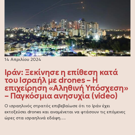
14 Απριλίου 2024
Ιράν: Ξεκίνησε η επίθεση κατά
του Ισραήλ με drones – Η
επιχείρηση «Αληθινή Υπόσχεση»
– Παγκόσμια ανησυχία (video)
Ο ισραηλινός στρατός επιβεβαίωσε ότι το Ιράν έχει
εκτοξεύσει drones και αναμένεται να φτάσουν τις επόμενες
ώρες στα ισραηλινά εδάφη….