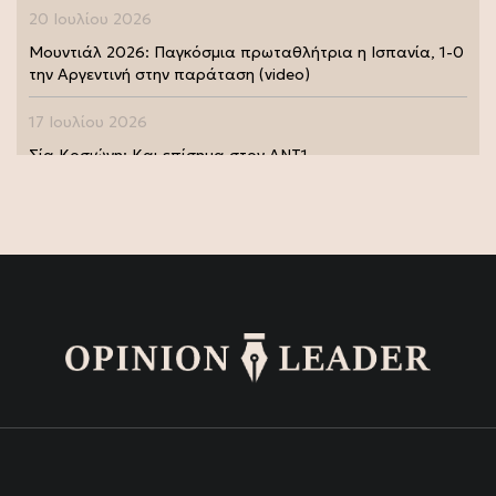
20 Ιουλίου 2026
Μουντιάλ 2026: Παγκόσμια πρωταθλήτρια η Ισπανία, 1-0
την Αργεντινή στην παράταση (video)
17 Ιουλίου 2026
Σία Κοσιώνη: Και επίσημα στον ΑΝΤ1
17 Ιουλίου 2026
Νικήτας Κακλαμάνης: Εκπλήρωσε την τελευταία επιθυμία
της Μάρως Κοντού (photo)
15 Ιουλίου 2026
Μάρω Κοντού: Πέθανε η σπουδαία ηθοποιός (video)
13 Ιουλίου 2026
Κωνσταντίνος Καράμπελας: Επετειακή αναδρομική
έκθεση του βραβευμένου φωτογράφου (photo)
13 Ιουλίου 2026