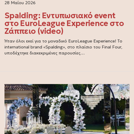
28 Μαΐου 2026
Spalding: Εντυπωσιακό event
στο EuroLeague Experience στο
Ζάππειο (video)
Ήταν όλοι εκεί για το μοναδικό EuroLeague Experience! Το
international brand «Spalding», στο πλαίσιο του Final Four,
υποδέχτηκε διακεκριμένες παρουσίες…