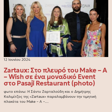
12 Ιουνίου 2024
Zartaux: Στο πλευρό του Make – A
– Wish σε ένα μοναδικό Event
στο Pasaji Restaurant (photo)
φωτο επάνω: Η Σάντυ Ζαρταλούδη και ο Δημήτρης
Καλιμίτζος της «Zartaux» παραλαμβάνουν την τιμητική
πλακέτα του Μake – A –…