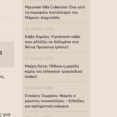
Myconian Villa Collection: Ένα από
τα κορυφαία πεντάστερα του
Μάρκου Δαχτυλίδη
26 Ιουλίου 2026
Κάβα Κηρέας: Η premium κάβα
που αλλάζει τα δεδομένα στα
Νότια Προάστια (photo)
η
22 Ιουλίου 2026
Μαίρη Λίντα: Πέθανε η μεγάλη
κυρία του ελληνικού τραγουδιού
υ,
(video)
22 Ιουλίου 2026
Σταύρος Γεωργίου: Νεκρός ο
γνωστός ποινικολόγος – Ενδείξεις
για εγκληματική ενέργεια
 για