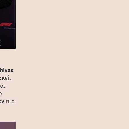
πρωταθλήτρια η Ισπανία, 1-0 την
Αργεντινή στην παράταση (video)
17 Ιουλίου 2026
Σία Κοσιώνη: Και επίσημα στον
ΑΝΤ1
17 Ιουλίου 2026
Νικήτας Κακλαμάνης: Εκπλήρωσε
την τελευταία επιθυμία της Μάρως
Κοντού (photo)
hivas
Εκεί,
15 Ιουλίου 2026
α,
Μάρω Κοντού: Πέθανε η σπουδαία
ηθοποιός (video)
ο
ον πιο
13 Ιουλίου 2026
Κωνσταντίνος Καράμπελας:
Επετειακή αναδρομική έκθεση του
βραβευμένου φωτογράφου (photo)