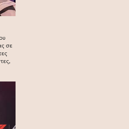
(photo)
10 Ιουλίου 2026
Ζήνα Κουτσελίνη: Συνεχίζει στο
Star με νέα καθημερινή πρωινή
εκπομπή
ου
ας σε
09 Ιουλίου 2026
τες
Ζήνα Κουτσελίνη: Γιόρτασε το
τες,
φινάλε των επιτυχημένων 11
χρόνων της εκπομπής «Αλήθειες με
τη Ζήνα» (photo)
09 Ιουλίου 2026
Ερντογάν για το casus belli: Σχεδόν
κανένας Τούρκος δεν ξέρει τι είναι,
ας μην απασχολούμε τους λαούς
μας με αυτά (video)
08 Ιουλίου 2026