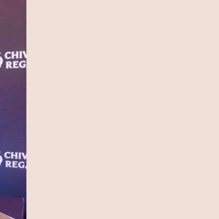
13 Ιουλίου 2026
Ρόη Δανάλη Αποστολοπούλου:
Συνάντηση με τη θρυλική Daphne
Guinness στο Παρίσι (photo)
12 Ιουλίου 2026
Καιρός: Κύμα ζέστης προ των
πυλών – Η θερμοκρασία θα φτάσει
και τους 40 °C (video)
12 Ιουλίου 2026
Fia Vado – Σοφία Σαλβαρίδου: Μια
νέα παρουσία με ξεχωριστή
μουσική ταυτότητα (video)
12 Ιουλίου 2026
DSQUARED2: Διοργάνωσε μια
αποκλειστική βραδιά μόδας στο
κατάστημα Eponymo Glyfada