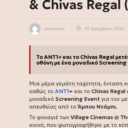
& Chivas Regal 
newsroom
10 Δεκεμβρίου 2025
Το ANT1+ και το Chivas Regal μετ
οθόνη με ένα μοναδικό Screening 
Μια μέρα γεμάτη ταχύτητα, ένταση κα
καθώς το
ΑΝΤ1
+
και το
Chivas Regal
μοναδικό
Screening Event
για τον με
απευθείας από το
Άμπου Ντάμπι
.
Το φουαγιέ των
Village Cinemas @ Th
κοινό, που φωτογραφήθηκε με το κύπ