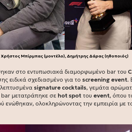
, Χρήστος Μπίρμπας (μοντέλο), Δημήτρης Δάρας (ηθοποιός)
θηκαν στο εντυπωσιακά διαμορφωμένο bar του
C
ης ειδικά σχεδιασμένο για το
screening event
. 
εκλεπτυσμένα
signature cocktails
, γεμάτα αρώματ
ο bar μετατράπηκε σε
hot spot
του
event
, όπου τ
νού ενώθηκαν, ολοκληρώνοντας την εμπειρία με τ