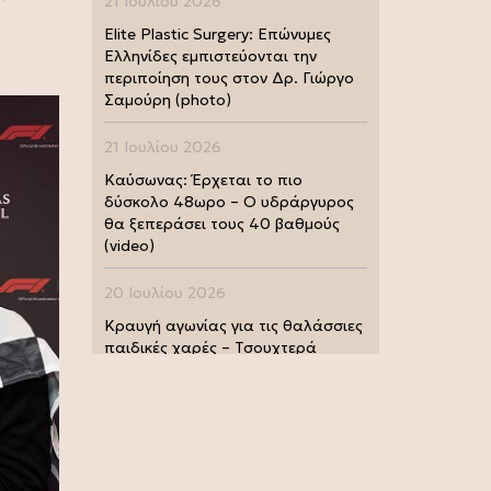
21 Ιουλίου 2026
Elite Plastic Surgery: Επώνυμες
Ελληνίδες εμπιστεύονται την
περιποίηση τους στον Δρ. Γιώργο
Σαμούρη (photo)
21 Ιουλίου 2026
Καύσωνας: Έρχεται το πιο
δύσκολο 48ωρο – Ο υδράργυρος
θα ξεπεράσει τους 40 βαθμούς
(video)
20 Ιουλίου 2026
Κραυγή αγωνίας για τις θαλάσσιες
παιδικές χαρές – Τσουχτερά
πρόστιμα από τις Λιμενικές Αρχές
(photo)
20 Ιουλίου 2026
Μουντιάλ 2026: Παγκόσμια