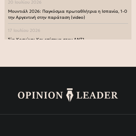
20 Ιουλίου 2026
Μουντιάλ 2026: Παγκόσμια πρωταθλήτρια η Ισπανία, 1-0
την Αργεντινή στην παράταση (video)
17 Ιουλίου 2026
Σία Κοσιώνη: Και επίσημα στον ΑΝΤ1
17 Ιουλίου 2026
Νικήτας Κακλαμάνης: Εκπλήρωσε την τελευταία επιθυμία
της Μάρως Κοντού (photo)
15 Ιουλίου 2026
Μάρω Κοντού: Πέθανε η σπουδαία ηθοποιός (video)
13 Ιουλίου 2026
Κωνσταντίνος Καράμπελας: Επετειακή αναδρομική
έκθεση του βραβευμένου φωτογράφου (photo)
13 Ιουλίου 2026