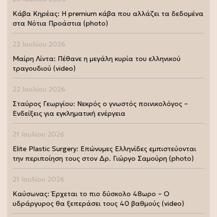
Κάβα Κηρέας: Η premium κάβα που αλλάζει τα δεδομένα
στα Νότια Προάστια (photo)
22 Ιουλίου 2026
Μαίρη Λίντα: Πέθανε η μεγάλη κυρία του ελληνικού
τραγουδιού (video)
22 Ιουλίου 2026
Σταύρος Γεωργίου: Νεκρός ο γνωστός ποινικολόγος –
Ενδείξεις για εγκληματική ενέργεια
21 Ιουλίου 2026
Elite Plastic Surgery: Επώνυμες Ελληνίδες εμπιστεύονται
την περιποίηση τους στον Δρ. Γιώργο Σαμούρη (photo)
21 Ιουλίου 2026
Καύσωνας: Έρχεται το πιο δύσκολο 48ωρο – Ο
υδράργυρος θα ξεπεράσει τους 40 βαθμούς (video)