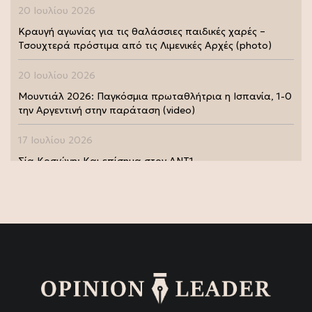
20 Ιουλίου 2026
Κραυγή αγωνίας για τις θαλάσσιες παιδικές χαρές –
Τσουχτερά πρόστιμα από τις Λιμενικές Αρχές (photo)
20 Ιουλίου 2026
Μουντιάλ 2026: Παγκόσμια πρωταθλήτρια η Ισπανία, 1-0
την Αργεντινή στην παράταση (video)
17 Ιουλίου 2026
Σία Κοσιώνη: Και επίσημα στον ΑΝΤ1
17 Ιουλίου 2026
Νικήτας Κακλαμάνης: Εκπλήρωσε την τελευταία επιθυμία
της Μάρως Κοντού (photo)
15 Ιουλίου 2026
Μάρω Κοντού: Πέθανε η σπουδαία ηθοποιός (video)
13 Ιουλίου 2026