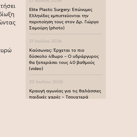
21 Ιουλίου 2026
ατήσει
Elite Plastic Surgery: Επώνυμες
δίωξη
Ελληνίδες εμπιστεύονται την
γώντας
περιποίηση τους στον Δρ. Γιώργο
Σαμούρη (photo)
.
21 Ιουλίου 2026
ευρώ
Καύσωνας: Έρχεται το πιο
δύσκολο 48ωρο – Ο υδράργυρος
θα ξεπεράσει τους 40 βαθμούς
(video)
20 Ιουλίου 2026
Κραυγή αγωνίας για τις θαλάσσιες
παιδικές χαρές – Τσουχτερά
πρόστιμα από τις Λιμενικές Αρχές
(photo)
20 Ιουλίου 2026
Μουντιάλ 2026: Παγκόσμια