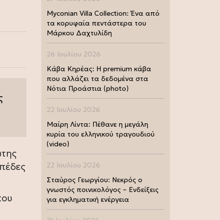
Myconian Villa Collection: Ένα από
τα κορυφαία πεντάστερα του
Μάρκου Δαχτυλίδη
26 Ιουλίου 2026
Κάβα Κηρέας: Η premium κάβα
που αλλάζει τα δεδομένα στα
Νότια Προάστια (photo)
ς
22 Ιουλίου 2026
Μαίρη Λίντα: Πέθανε η μεγάλη
κυρία του ελληνικού τραγουδιού
(video)
ώτης
πέδες
22 Ιουλίου 2026
Σταύρος Γεωργίου: Νεκρός ο
γνωστός ποινικολόγος – Ενδείξεις
που
για εγκληματική ενέργεια