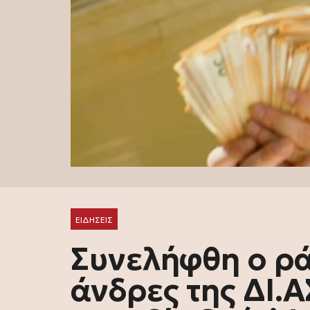
ΕΙΔΗΣΕΙΣ
Συνελήφθη ο ρά
άνδρες της ΔΙ.Α