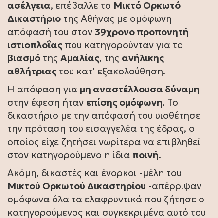
ασέλγεια
, επέβαλλε το
Μικτό Ορκωτό
Δικαστήριο
της Αθήνας με ομόφωνη
απόφασή του στον
39χρονο προπονητή
ιστιοπλοΐας
που κατηγορούνταν για το
βιασμό
της
Αμαλίας
, της
ανήλικης
αθλήτριας
του κατ’ εξακολούθηση.
Η απόφαση για
μη αναστέλλουσα δύναμη
στην έφεση ήταν
επίσης ομόφωνη
. Το
δικαστήριο με την απόφασή του υιοθέτησε
την πρόταση του εισαγγελέα της έδρας, ο
οποίος είχε ζητήσει νωρίτερα να επιβληθεί
στον κατηγορούμενο η ίδια
ποινή
.
Ακόμη, δικαστές και ένορκοι -μέλη του
Μικτού Ορκωτού Δικαστηρίου
-απέρριψαν
ομόφωνα όλα τα ελαφρυντικά που ζήτησε ο
κατηγορούμενος και συγκεκριμένα αυτό του