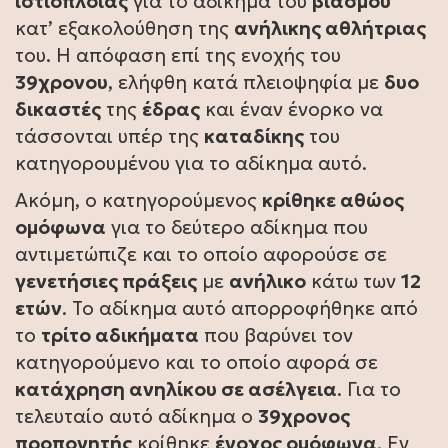
ιστιοπλοΐας
για το αδίκημα του
βιασμού
κατ’ εξακολούθηση της
ανήλικης αθλήτριας
του. Η απόφαση επί της ενοχής του
39χρονου
, ελήφθη κατά πλειοψηφία με
δυο
δικαστές
της
έδρας
και έναν ένορκο να
τάσσονται υπέρ της
καταδίκης
του
κατηγορουμένου για το αδίκημα αυτό.
Ακόμη, ο κατηγορούμενος
κρίθηκε αθώος
ομόφωνα
για το δεύτερο αδίκημα που
αντιμετώπιζε και το οποίο αφορούσε σε
γενετήσιες πράξεις
με
ανήλικο
κάτω των
12
ετών
. Το αδίκημα αυτό απορροφήθηκε από
το
τρίτο αδικήματα
που βαρύνει τον
κατηγορούμενο και το οποίο αφορά σε
κατάχρηση ανηλίκου σε ασέλγεια
. Για το
τελευταίο αυτό αδίκημα ο
39χρονος
προπονητής
κρίθηκε
ένοχος ομόφωνα
. Εν