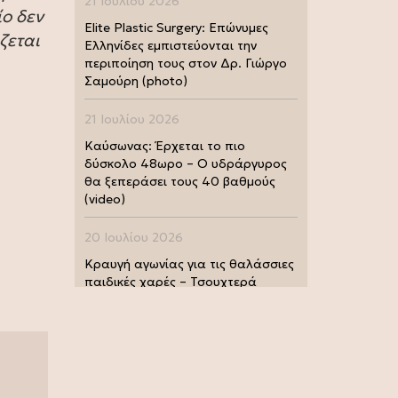
21 Ιουλίου 2026
ίο δεν
Elite Plastic Surgery: Επώνυμες
ζεται
Ελληνίδες εμπιστεύονται την
περιποίηση τους στον Δρ. Γιώργο
Σαμούρη (photo)
21 Ιουλίου 2026
Καύσωνας: Έρχεται το πιο
δύσκολο 48ωρο – Ο υδράργυρος
θα ξεπεράσει τους 40 βαθμούς
(video)
20 Ιουλίου 2026
Κραυγή αγωνίας για τις θαλάσσιες
παιδικές χαρές – Τσουχτερά
πρόστιμα από τις Λιμενικές Αρχές
(photo)
20 Ιουλίου 2026
Μουντιάλ 2026: Παγκόσμια