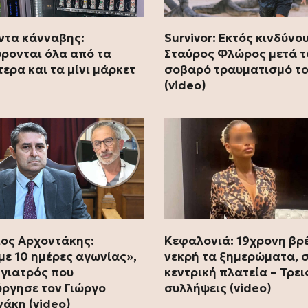
ντα κάνναβης:
Survivor: Εκτός κινδύνου
ρονται όλα από τα
Σταύρος Φλώρος μετά τ
τερα και τα μίνι μάρκετ
σοβαρό τραυματισμό τ
(video)
ιος Αρχοντάκης:
Κεφαλονιά: 19χρονη βρ
με 10 ημέρες αγωνίας»,
νεκρή τα ξημερώματα, 
ο γιατρός που
κεντρική πλατεία – Τρει
ύργησε τον Γιώργο
συλλήψεις (video)
άκη (video)