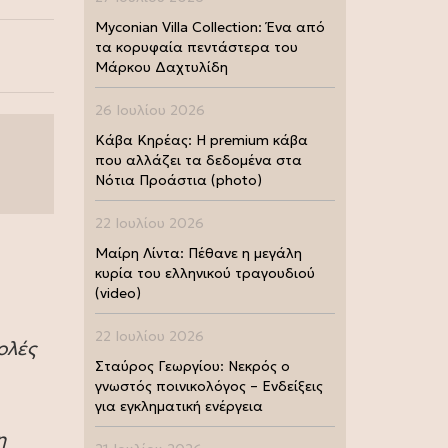
Myconian Villa Collection: Ένα από
τα κορυφαία πεντάστερα του
Μάρκου Δαχτυλίδη
26 Ιουλίου 2026
Κάβα Κηρέας: Η premium κάβα
που αλλάζει τα δεδομένα στα
Νότια Προάστια (photo)
22 Ιουλίου 2026
Μαίρη Λίντα: Πέθανε η μεγάλη
κυρία του ελληνικού τραγουδιού
(video)
22 Ιουλίου 2026
ολές
Σταύρος Γεωργίου: Νεκρός ο
γνωστός ποινικολόγος – Ενδείξεις
για εγκληματική ενέργεια
η