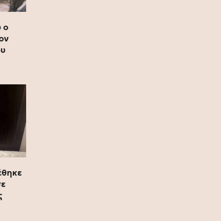
13 Ιουλίου 2026
 ο
Ρόη Δανάλη Αποστολοπούλου:
ον
Συνάντηση με τη θρυλική Daphne
ου
Guinness στο Παρίσι (photo)
12 Ιουλίου 2026
Καιρός: Κύμα ζέστης προ των
πυλών – Η θερμοκρασία θα φτάσει
και τους 40 °C (video)
12 Ιουλίου 2026
Fia Vado – Σοφία Σαλβαρίδου: Μια
νέα παρουσία με ξεχωριστή
μουσική ταυτότητα (video)
έθηκε
12 Ιουλίου 2026
σε
ς
DSQUARED2: Διοργάνωσε μια
αποκλειστική βραδιά μόδας στο
κατάστημα Eponymo Glyfada