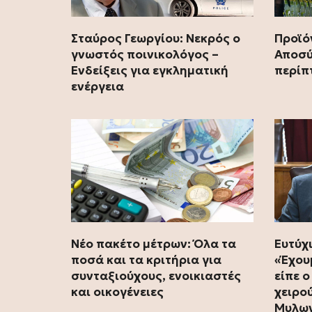
Προϊό
Σταύρος Γεωργίου: Νεκρός ο
Αποσύ
γνωστός ποινικολόγος –
περίπ
Ενδείξεις για εγκληματική
ενέργεια
Νέο πακέτο μέτρων: Όλα τα
Ευτύχ
ποσά και τα κριτήρια για
«Έχου
συνταξιούχους, ενοικιαστές
είπε 
και οικογένειες
χειρο
Μυλων