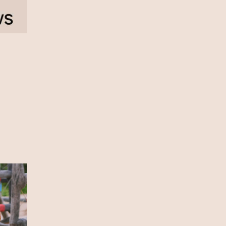
πρωταθλήτρια η Ισπανία, 1-0 την
Αργεντινή στην παράταση (video)
17 Ιουλίου 2026
Σία Κοσιώνη: Και επίσημα στον
ΑΝΤ1
17 Ιουλίου 2026
Νικήτας Κακλαμάνης: Εκπλήρωσε
την τελευταία επιθυμία της Μάρως
Κοντού (photo)
15 Ιουλίου 2026
Μάρω Κοντού: Πέθανε η σπουδαία
ηθοποιός (video)
13 Ιουλίου 2026
Κωνσταντίνος Καράμπελας:
Επετειακή αναδρομική έκθεση του
βραβευμένου φωτογράφου (photo)