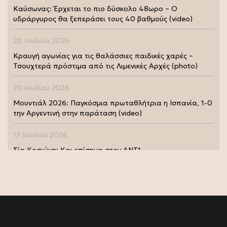
Καύσωνας: Έρχεται το πιο δύσκολο 48ωρο – Ο
υδράργυρος θα ξεπεράσει τους 40 βαθμούς (video)
20 Ιουλίου 2026
Κραυγή αγωνίας για τις θαλάσσιες παιδικές χαρές –
Τσουχτερά πρόστιμα από τις Λιμενικές Αρχές (photo)
20 Ιουλίου 2026
Μουντιάλ 2026: Παγκόσμια πρωταθλήτρια η Ισπανία, 1-0
την Αργεντινή στην παράταση (video)
17 Ιουλίου 2026
Σία Κοσιώνη: Και επίσημα στον ΑΝΤ1
17 Ιουλίου 2026
Νικήτας Κακλαμάνης: Εκπλήρωσε την τελευταία επιθυμία
της Μάρως Κοντού (photo)
15 Ιουλίου 2026