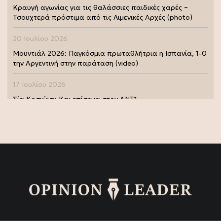
Κραυγή αγωνίας για τις θαλάσσιες παιδικές χαρές –
Τσουχτερά πρόστιμα από τις Λιμενικές Αρχές (photo)
20 Ιουλίου 2026
Μουντιάλ 2026: Παγκόσμια πρωταθλήτρια η Ισπανία, 1-0
την Αργεντινή στην παράταση (video)
17 Ιουλίου 2026
Σία Κοσιώνη: Και επίσημα στον ΑΝΤ1
17 Ιουλίου 2026
Νικήτας Κακλαμάνης: Εκπλήρωσε την τελευταία επιθυμία
της Μάρως Κοντού (photo)
15 Ιουλίου 2026
Μάρω Κοντού: Πέθανε η σπουδαία ηθοποιός (video)
13 Ιουλίου 2026
Κωνσταντίνος Καράμπελας: Επετειακή αναδρομική