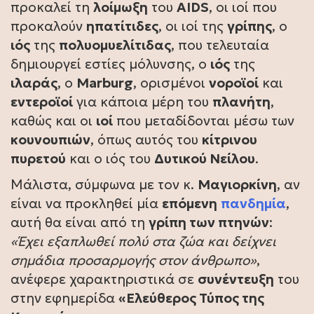
προκαλεί τη
λοίμωξη
του
AIDS
, οι ιοί που
προκαλούν
ηπατίτιδες
, οι ιοί της
γρίπης
, ο
ιός
της
πολυομυελίτιδας
, που τελευταία
δημιουργεί εστίες μόλυνσης, ο
ιός
της
ιλαράς
, ο
Marburg
, ορισμένοι
νοροϊοί
και
εντεροϊοί
για κάποια μέρη του
πλανήτη
,
καθώς και οι
ιοί
που μεταδίδονται μέσω των
κουνουπιών
, όπως αυτός του
κίτρινου
πυρετού
και ο ιός του
Δυτικού Νείλου
.
Μάλιστα, σύμφωνα με τον κ.
Μαγιορκίνη
, αν
είναι να προκληθεί μία
επόμενη
πανδημία
,
αυτή θα είναι από τη
γρίπη των πτηνών
:
«Έχει εξαπλωθεί πολύ στα ζώα και δείχνει
σημάδια προσαρμογής στον άνθρωπο»
,
ανέφερε χαρακτηριστικά σε
συνέντευξη
του
στην εφημερίδα
«Ελεύθερος Τύπος της