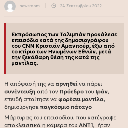
newsroom
24 Σεπτεμβρίου 2022
Εκπρόσωπος των Ταλιμπάν προκάλεσε
επεισόδιο κατά της δημοσιογράφου
του CNN Κριστιάν Αμανπούρ, έξω από
το κτίριο των Ηνωμένων Εθνών, μετά
την ξεκάθαρη θέση της κατά της
μαντίλας.
Η απόφασή της να
αρνηθεί
να πάρει
συνέντευξη
από τον
Πρόεδρο
του
Ιράν
,
επειδή απαίτησε να
φορέσει μαντίλα
,
δημιούργησε
παγκόσμιο πάταγο
Μάρτυρας του επεισοδίου, που κατέγραψε
αποκλειστικά η κάμερα του
ΑΝΤ1
, ήταν