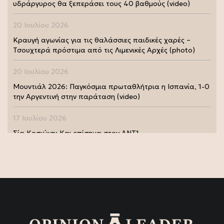
υδράργυρος θα ξεπεράσει τους 40 βαθμούς (video)
20 Ιουλίου 2026
Κραυγή αγωνίας για τις θαλάσσιες παιδικές χαρές –
Τσουχτερά πρόστιμα από τις Λιμενικές Αρχές (photo)
20 Ιουλίου 2026
Μουντιάλ 2026: Παγκόσμια πρωταθλήτρια η Ισπανία, 1-0
την Αργεντινή στην παράταση (video)
17 Ιουλίου 2026
Σία Κοσιώνη: Και επίσημα στον ΑΝΤ1
17 Ιουλίου 2026
Νικήτας Κακλαμάνης: Εκπλήρωσε την τελευταία επιθυμία
της Μάρως Κοντού (photo)
15 Ιουλίου 2026
Μάρω Κοντού: Πέθανε η σπουδαία ηθοποιός (video)