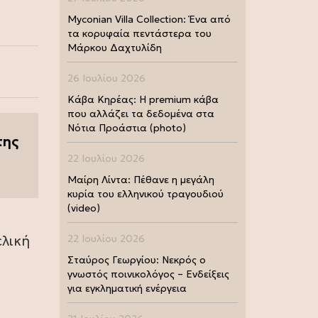
Myconian Villa Collection: Ένα από
τα κορυφαία πεντάστερα του
Μάρκου Δαχτυλίδη
26 Ιουλίου 2026
Κάβα Κηρέας: Η premium κάβα
που αλλάζει τα δεδομένα στα
Νότια Προάστια (photo)
της
22 Ιουλίου 2026
Μαίρη Λίντα: Πέθανε η μεγάλη
κυρία του ελληνικού τραγουδιού
(video)
ελική
22 Ιουλίου 2026
Σταύρος Γεωργίου: Νεκρός ο
γνωστός ποινικολόγος – Ενδείξεις
για εγκληματική ενέργεια