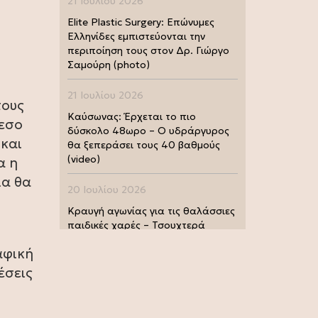
21 Ιουλίου 2026
.
Elite Plastic Surgery: Επώνυμες
Ελληνίδες εμπιστεύονται την
περιποίηση τους στον Δρ. Γιώργο
Σαμούρη (photo)
21 Ιουλίου 2026
τους
Καύσωνας: Έρχεται το πιο
μεσο
δύσκολο 48ωρο – Ο υδράργυρος
 και
θα ξεπεράσει τους 40 βαθμούς
(video)
α η
ία θα
20 Ιουλίου 2026
Κραυγή αγωνίας για τις θαλάσσιες
παιδικές χαρές – Τσουχτερά
πρόστιμα από τις Λιμενικές Αρχές
αφική
(photo)
έσεις
20 Ιουλίου 2026
Μουντιάλ 2026: Παγκόσμια