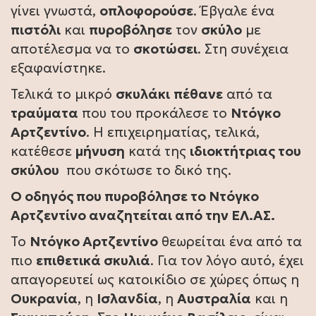
γίνει γνωστά,
οπλοφορούσε
. Έβγαλε ένα
πιστόλι
και
πυροβόλησε
τον
σκύλο
με
αποτέλεσμα να το
σκοτώσει
. Στη συνέχεια
εξαφανίστηκε.
Τελικά το μικρό
σκυλάκι
πέθανε
από τα
τραύματα
που του προκάλεσε το
Ντόγκο
Αρτζεντίνο
. Η επιχειρηματίας, τελικά,
κατέθεσε
μήνυση
κατά της
ιδιοκτήτριας του
σκύλου
που σκότωσε το δικό της.
Ο οδηγός που πυροβόλησε το Ντόγκο
Αρτζεντίνο αναζητείται από την ΕΛ.ΑΣ.
Το
Ντόγκο Αρτζεντίνο
θεωρείται ένα από τα
πιο
επιθετικά σκυλιά
. Για τον λόγο αυτό, έχει
απαγορευτεί ως κατοικίδιο σε χώρες όπως η
Ουκρανία
, η
Ισλανδία
, η
Αυστραλία
και η