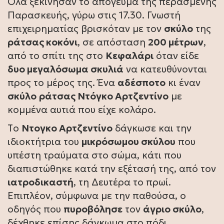
Όλα ξεκίνησαν το απόγευμα της περασμένης
Παρασκευής, γύρω στις 17.30. Γνωστή
επιχειρηματίας βρισκόταν με τον
σκύλο
της
ράτσας κοκόνι
, σε απόσταση
200 μέτρων
,
από το σπίτι της στο
Κεφαλάρι
όταν είδε
δυο μεγαλόσωμα σκυλιά
να κατευθύνονται
προς το μέρος της. Ένα
αδέσποτο
κι έναν
σκύλο
ράτσας Ντόγκο Αρτζεντίνο
με
κομμένα αυτιά που είχε κολάρο.
Tο
Ντογκο Αρτζεντίνο
δάγκωσε και την
ιδιοκτήτρια του
μικρόσωμου σκύλου
που
υπέστη τραύματα στο σώμα, κάτι που
διαπιστώθηκε κατά την εξέτασή της, από τον
ιατροδικαστή
, τη Δευτέρα το πρωί.
Επιπλέον, σύμφωνα με την παθούσα, ο
οδηγός που
πυροβόλησε
τον
άγριο σκύλο
,
δέχθηκε επίσης δάγκωμα στο πόδι.