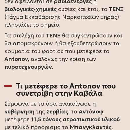
δεν οφείλονται σε
ραδιοενεργές
ή
βιολογικές-χημικές
ουσίες και έτσι, το
ΤΕΝΞ
(Τάγμα Εκκαθάρισης Ναρκοπεδίων Ξηράς)
πλησιάζει το σημείο.
Τα στελέχη του
ΤΕΝΞ
θα συγκεντρώσουν και
θα απομακρύνουν ή θα εξουδετερώσουν τα
κομμάτια του φορτίου που μετέφερε το
Antonov
, αναλόγως την κρίση των
πυροτεχνουργών
.
Τι μετέφερε το Antonov που
συνετρίβη στην Καβάλα
Σύμφωνα με τα όσα ανακοίνωσε η
κυβέρνηση
της
Σερβίας
, το
Αντόνοφ
μετέφερε
11,5 τόνους στρατιωτικού υλικού
με τελικό προορισμό το
Μπανγκλαντές
.