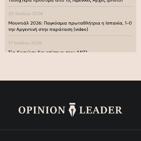
Τσουχτερά πρόστιμα από τις Λιμενικές Αρχές (photo)
20 Ιουλίου 2026
Μουντιάλ 2026: Παγκόσμια πρωταθλήτρια η Ισπανία, 1-0
την Αργεντινή στην παράταση (video)
17 Ιουλίου 2026
Σία Κοσιώνη: Και επίσημα στον ΑΝΤ1
17 Ιουλίου 2026
Νικήτας Κακλαμάνης: Εκπλήρωσε την τελευταία επιθυμία
της Μάρως Κοντού (photo)
15 Ιουλίου 2026
Μάρω Κοντού: Πέθανε η σπουδαία ηθοποιός (video)
13 Ιουλίου 2026
Κωνσταντίνος Καράμπελας: Επετειακή αναδρομική
έκθεση του βραβευμένου φωτογράφου (photo)