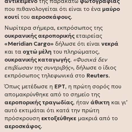
αντικείμενο
της παρακάτω
φωτογραφίας
που πιθανολογείται ότι είναι το ένα
μαύρο
κουτί
του
αεροσκάφους
.
Νωρίτερα σήμερα, εκπρόσωπος της
ουκρανικής αεροπορικής
εταιρείας
«Meridian Cargo»
δήλωσε ότι είναι
νεκρά
και τα
οχτώ μέλη
του πληρώματος,
ουκρανικής καταγωγής
. «Φυσικά δεν
επιβίωσαν της συντριβής»
, δήλωσε ο ίδιος
εκπρόσωπος τηλεφωνικά στο
Reuters
.
Όπως μετέδωσε η
ΕΡΤ
, η πρώτη σορός που
απομακρύνθηκε από το σημείο της
αεροπορικής τραγωδίας
, ήταν
άθικτη
και γι’
αυτό εκτιμάται ότι κατά την πρώτη
πρόσκρουση
εκτοξεύθηκε
μακριά από το
αεροσκάφος
.