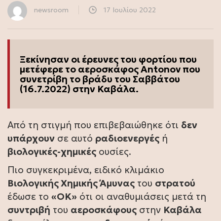
newsroom
17 Ιουλίου 2022
Ξεκίνησαν οι έρευνες του φορτίου που
μετέφερε το
αεροσκάφος
Antonov που
συνετρίβη το βράδυ του Σαββάτου
(16.7.2022) στην Καβάλα.
Από τη στιγμή που επιβεβαιώθηκε ότι
δεν
υπάρχουν
σε αυτό
ραδιοενεργές
ή
βιολογικές-χημικές
ουσίες.
Πιο συγκεκριμένα, ειδικό κλιμάκιο
Βιολογικής Χημικής Άμυνας
του
στρατού
έδωσε το
«ΟΚ»
ότι οι αναθυμιάσεις μετά τη
συντριβή
του
αεροσκάφους
στην
Καβάλα