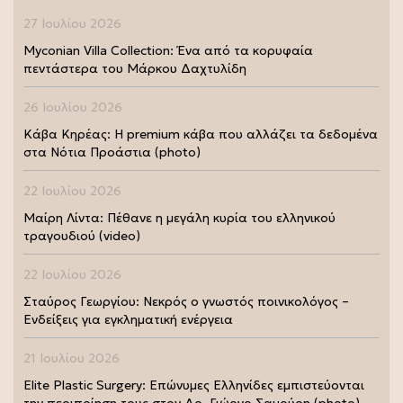
27 Ιουλίου 2026
Myconian Villa Collection: Ένα από τα κορυφαία
πεντάστερα του Μάρκου Δαχτυλίδη
26 Ιουλίου 2026
Κάβα Κηρέας: Η premium κάβα που αλλάζει τα δεδομένα
στα Νότια Προάστια (photo)
22 Ιουλίου 2026
Μαίρη Λίντα: Πέθανε η μεγάλη κυρία του ελληνικού
τραγουδιού (video)
22 Ιουλίου 2026
Σταύρος Γεωργίου: Νεκρός ο γνωστός ποινικολόγος –
Ενδείξεις για εγκληματική ενέργεια
21 Ιουλίου 2026
Elite Plastic Surgery: Επώνυμες Ελληνίδες εμπιστεύονται
την περιποίηση τους στον Δρ. Γιώργο Σαμούρη (photo)