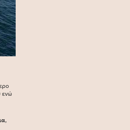
πρωταθλήτρια η Ισπανία, 1-0 την
Αργεντινή στην παράταση (video)
17 Ιουλίου 2026
Σία Κοσιώνη: Και επίσημα στον
ΑΝΤ1
17 Ιουλίου 2026
Νικήτας Κακλαμάνης: Εκπλήρωσε
την τελευταία επιθυμία της Μάρως
Κοντού (photo)
15 Ιουλίου 2026
τερο
Μάρω Κοντού: Πέθανε η σπουδαία
) ενώ
ηθοποιός (video)
13 Ιουλίου 2026
Κωνσταντίνος Καράμπελας:
ια
,
Επετειακή αναδρομική έκθεση του
βραβευμένου φωτογράφου (photo)