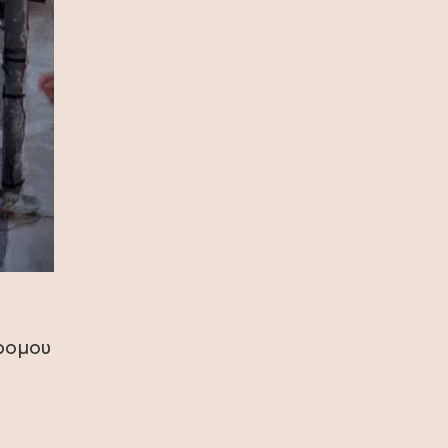
(photo)
10 Ιουλίου 2026
Ζήνα Κουτσελίνη: Συνεχίζει στο
Star με νέα καθημερινή πρωινή
εκπομπή
09 Ιουλίου 2026
Ζήνα Κουτσελίνη: Γιόρτασε το
φινάλε των επιτυχημένων 11
χρόνων της εκπομπής «Αλήθειες με
τη Ζήνα» (photo)
09 Ιουλίου 2026
Ερντογάν για το casus belli: Σχεδόν
δρομου
κανένας Τούρκος δεν ξέρει τι είναι,
ας μην απασχολούμε τους λαούς
μας με αυτά (video)
08 Ιουλίου 2026