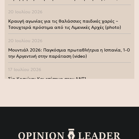
20 Ιουλίου 2026
Κραυγή αγωνίας για τις θαλάσσιες παιδικές χαρές –
Τσουχτερά πρόστιμα από τις Λιμενικές Αρχές (photo)
20 Ιουλίου 2026
Μουντιάλ 2026: Παγκόσμια πρωταθλήτρια η Ισπανία, 1-0
την Αργεντινή στην παράταση (video)
17 Ιουλίου 2026
Σία Κοσιώνη: Και επίσημα στον ΑΝΤ1
17 Ιουλίου 2026
Νικήτας Κακλαμάνης: Εκπλήρωσε την τελευταία επιθυμία
της Μάρως Κοντού (photo)
15 Ιουλίου 2026
Μάρω Κοντού: Πέθανε η σπουδαία ηθοποιός (video)