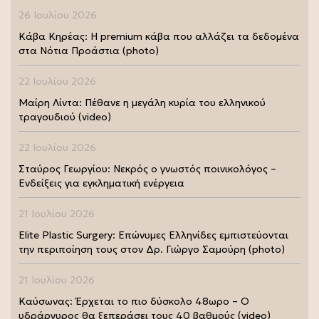
26 Ιουλίου 2026
Κάβα Κηρέας: Η premium κάβα που αλλάζει τα δεδομένα
στα Νότια Προάστια (photo)
22 Ιουλίου 2026
Μαίρη Λίντα: Πέθανε η μεγάλη κυρία του ελληνικού
τραγουδιού (video)
22 Ιουλίου 2026
Σταύρος Γεωργίου: Νεκρός ο γνωστός ποινικολόγος –
Ενδείξεις για εγκληματική ενέργεια
21 Ιουλίου 2026
Elite Plastic Surgery: Επώνυμες Ελληνίδες εμπιστεύονται
την περιποίηση τους στον Δρ. Γιώργο Σαμούρη (photo)
21 Ιουλίου 2026
Καύσωνας: Έρχεται το πιο δύσκολο 48ωρο – Ο
υδράργυρος θα ξεπεράσει τους 40 βαθμούς (video)