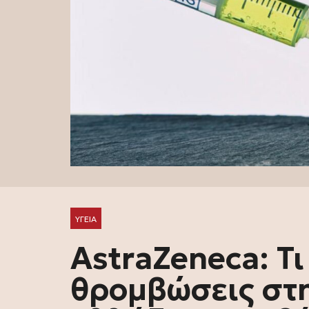
ΥΓΕΙΑ
AstraZeneca: Τι 
θρομβώσεις στη