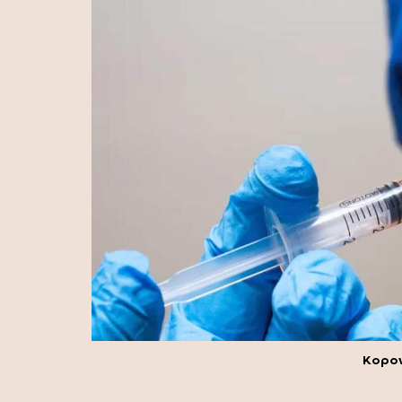
Κορον