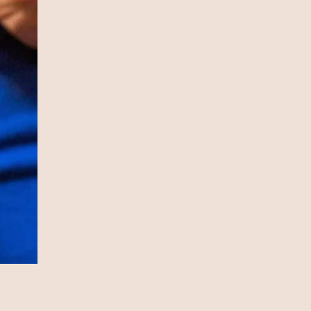
(photo)
10 Ιουλίου 2026
Ζήνα Κουτσελίνη: Συνεχίζει στο
Star με νέα καθημερινή πρωινή
εκπομπή
09 Ιουλίου 2026
Ζήνα Κουτσελίνη: Γιόρτασε το
φινάλε των επιτυχημένων 11
χρόνων της εκπομπής «Αλήθειες με
τη Ζήνα» (photo)
09 Ιουλίου 2026
Ερντογάν για το casus belli: Σχεδόν
κανένας Τούρκος δεν ξέρει τι είναι,
ας μην απασχολούμε τους λαούς
μας με αυτά (video)
08 Ιουλίου 2026