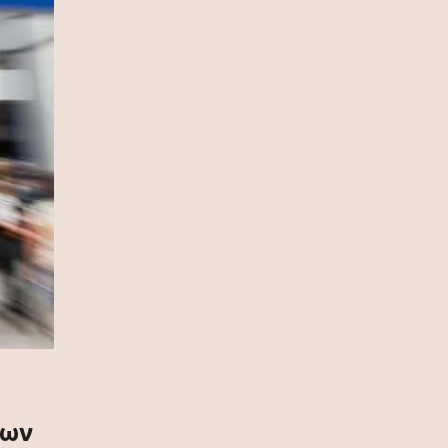
πρωταθλήτρια η Ισπανία, 1-0 την
Αργεντινή στην παράταση (video)
17 Ιουλίου 2026
Σία Κοσιώνη: Και επίσημα στον
ΑΝΤ1
17 Ιουλίου 2026
Νικήτας Κακλαμάνης: Εκπλήρωσε
την τελευταία επιθυμία της Μάρως
Κοντού (photo)
15 Ιουλίου 2026
Μάρω Κοντού: Πέθανε η σπουδαία
ηθοποιός (video)
13 Ιουλίου 2026
Κωνσταντίνος Καράμπελας:
Επετειακή αναδρομική έκθεση του
των
βραβευμένου φωτογράφου (photo)