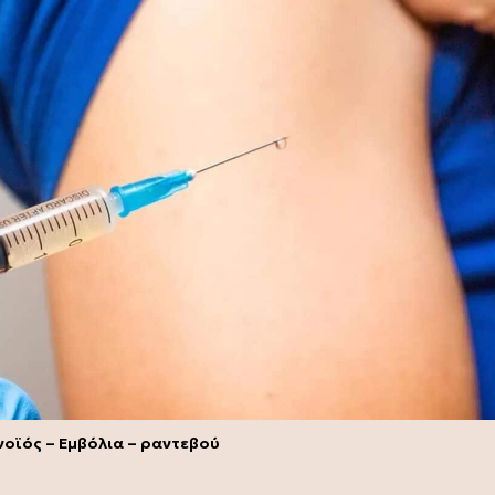
οϊός – Εμβόλια – ραντεβού