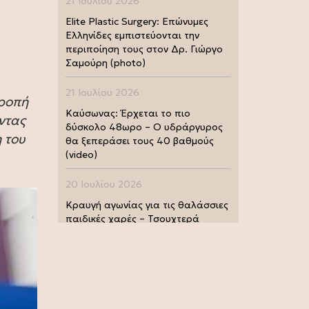
21 Ιουλίου 2026
Elite Plastic Surgery: Επώνυμες
Ελληνίδες εμπιστεύονται την
περιποίηση τους στον Δρ. Γιώργο
Σαμούρη (photo)
21 Ιουλίου 2026
τροπή
Καύσωνας: Έρχεται το πιο
ντας
δύσκολο 48ωρο – Ο υδράργυρος
 του
θα ξεπεράσει τους 40 βαθμούς
(video)
20 Ιουλίου 2026
Κραυγή αγωνίας για τις θαλάσσιες
παιδικές χαρές – Τσουχτερά
πρόστιμα από τις Λιμενικές Αρχές
(photo)
20 Ιουλίου 2026
Μουντιάλ 2026: Παγκόσμια