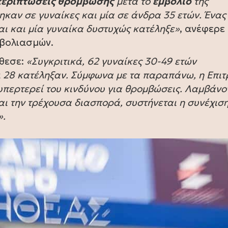
περιπτώσεις θρόμβωσης
μετά το
εμβόλιο
της
θηκαν σε γυναίκες και μία σε άνδρα 35 ετών. Ένας
ι και μία γυναίκα δυστυχώς κατέληξε»
, ανέφερε
μβολιασμών.
σθεσε:
«Συγκριτικά, 62 γυναίκες 30-49 ετών
ι 28 κατέληξαν. Σύμφωνα με τα παραπάνω, η Επι
 υπερτερεί του κινδύνου για θρομβώσεις. Λαμβάνο
αι την τρέχουσα διασπορά, συστήνεται η συνέχιση
».