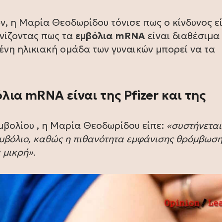
ών, η Μαρία Θεοδωρίδου τόνισε πως ο κίνδυνος ε
ινίζοντας πως τα
εμβόλια
mRNA
είναι διαθέσιμα 
ένη ηλικιακή ομάδα των γυναικών μπορεί να τα
λια mRNA είναι της Pfizer και της
εμβολίου , η Μαρία Θεοδωρίδου είπε:
«συστήνεται
 εμβόλιο, καθώς η πιθανότητα εμφάνισης θρόμβωσ
 μικρή».