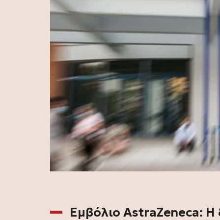
Εμβόλιο AstraZeneca: Η 