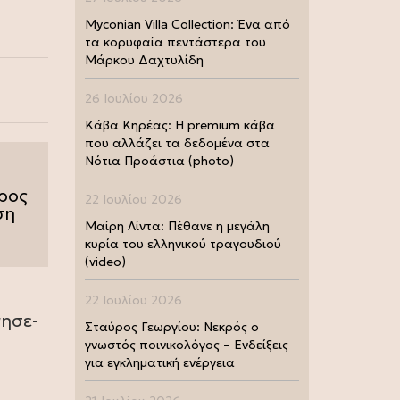
Myconian Villa Collection: Ένα από
τα κορυφαία πεντάστερα του
Μάρκου Δαχτυλίδη
26 Ιουλίου 2026
Κάβα Κηρέας: Η premium κάβα
που αλλάζει τα δεδομένα στα
Νότια Προάστια (photo)
ρος
22 Ιουλίου 2026
ση
Μαίρη Λίντα: Πέθανε η μεγάλη
κυρία του ελληνικού τραγουδιού
(video)
22 Ιουλίου 2026
γησε-
Σταύρος Γεωργίου: Νεκρός ο
γνωστός ποινικολόγος – Ενδείξεις
για εγκληματική ενέργεια