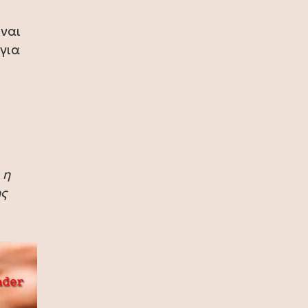
13 Ιουλίου 2026
ίναι
Ρόη Δανάλη Αποστολοπούλου:
για
Συνάντηση με τη θρυλική Daphne
Guinness στο Παρίσι (photo)
12 Ιουλίου 2026
Καιρός: Κύμα ζέστης προ των
πυλών – Η θερμοκρασία θα φτάσει
και τους 40 °C (video)
 η
12 Ιουλίου 2026
ης
Fia Vado – Σοφία Σαλβαρίδου: Μια
νέα παρουσία με ξεχωριστή
μουσική ταυτότητα (video)
12 Ιουλίου 2026
DSQUARED2: Διοργάνωσε μια
αποκλειστική βραδιά μόδας στο
κατάστημα Eponymo Glyfada