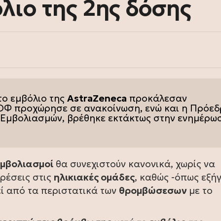
λιο της 2ης δόσης
το εμβόλιο της
AstraZeneca
προκάλεσαν
ΟΦ
προχώρησε σε ανακοίνωση, ενώ και η Πρόεδ
 Εμβολιασμών, βρέθηκε εκτάκτως στην ενημέρω
εμβολιασμοί
θα συνεχιστούν κανονικά, χωρίς να
ιρέσεις στις
ηλικιακές ομάδες
, καθώς -όπως εξή
ί από τα περιστατικά των
θρομβώσεσων
με το