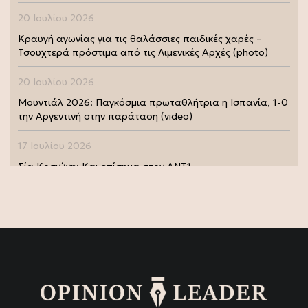
20 Ιουλίου 2026
Κραυγή αγωνίας για τις θαλάσσιες παιδικές χαρές –
Τσουχτερά πρόστιμα από τις Λιμενικές Αρχές (photo)
20 Ιουλίου 2026
Μουντιάλ 2026: Παγκόσμια πρωταθλήτρια η Ισπανία, 1-0
την Αργεντινή στην παράταση (video)
17 Ιουλίου 2026
Σία Κοσιώνη: Και επίσημα στον ΑΝΤ1
17 Ιουλίου 2026
Νικήτας Κακλαμάνης: Εκπλήρωσε την τελευταία επιθυμία
της Μάρως Κοντού (photo)
15 Ιουλίου 2026
Μάρω Κοντού: Πέθανε η σπουδαία ηθοποιός (video)