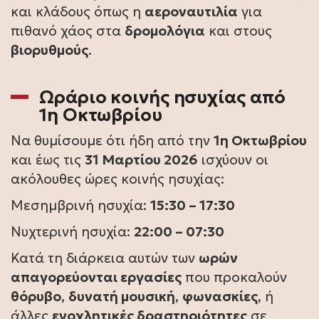
και κλάδους όπως η
αεροναυτιλία
για
πιθανό χάος στα
δρομολόγια
και στους
βιορυθμούς
.
Ωράριο κοινής ησυχίας από
1η Οκτωβρίου
Να θυμίσουμε ότι ήδη από την
1η Οκτωβρίου
και έως τις
31 Μαρτίου 2026
ισχύουν οι
ακόλουθες ώρες κοινής ησυχίας:
Μεσημβρινή ησυχία:
15:30 – 17:30
Νυχτερινή ησυχία:
22:00 – 07:30
Κατά τη διάρκεια αυτών των
ωρών
απαγορεύονται εργασίες
που προκαλούν
θόρυβο
,
δυνατή μουσική
,
φωνασκίες
, ή
άλλες
ενοχλητικές δραστηριότητες
σε