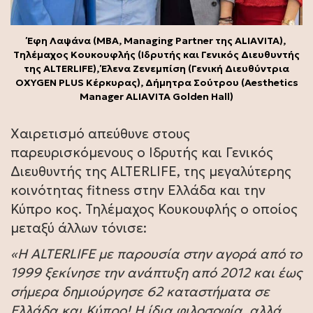
Έφη Λαψάνα (ΜΒΑ, Managing Partner της ALIAVITA),
Tηλέμαχος Κουκουφλής (Ιδρυτής και Γενικός Διευθυντής
της ALTERLIFE), Έλενα Ζενεμπίση (Γενική Διευθύντρια
OXΥGEN PLUS Κέρκυρας), Δήμητρα Σούτρου (Aesthetics
Μanager ALIAVITA Golden Hall)
Χαιρετισμό απεύθυνε στους
παρευρισκόμενους ο Ιδρυτής και Γενικός
Διευθυντής της ALTERLIFE, της μεγαλύτερης
κοινότητας fitness στην Ελλάδα και την
Κύπρο κος. Τηλέμαχος Κουκουφλής ο οποίος
μεταξύ άλλων τόνισε:
«H ALTERLIFE με παρουσία στην αγορά από το
1999 ξεκίνησε την ανάπτυξη από 2012 και έως
σήμερα δημιούργησε 62 καταστήματα σε
Ελλάδα και Κύπρο! Η ίδια φιλοσοφία, αλλά