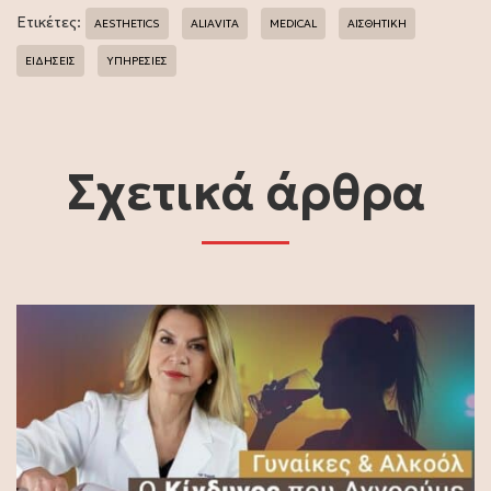
Ετικέτες:
AESTHETICS
ALIAVITA
MEDICAL
ΑΙΣΘΗΤΙΚΗ
ΕΙΔΗΣΕΙΣ
ΥΠΗΡΕΣΙΕΣ
Σχετικά άρθρα