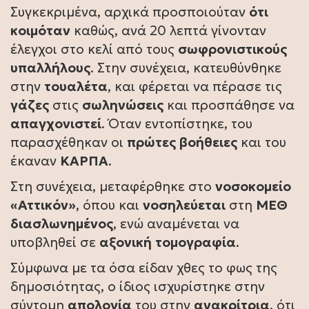
Συγκεκριμένα, αρχικά προσποιούταν
ότι
κοιμόταν
καθώς, ανά 20 λεπτά γίνονταν
έλεγχοι στο κελί από τους
σωφρονιστικούς
υπαλλήλους
. Στην συνέχεια, κατευθύνθηκε
στην
τουαλέτα
, και φέρεται να πέρασε τις
γάζες
στις
σωληνώσεις
και προσπάθησε να
απαγχονιστεί
. Όταν εντοπίστηκε, του
παρασχέθηκαν οι
πρώτες
βοήθειες
και του
έκαναν
ΚΑΡΠΑ
.
Στη συνέχεια, μεταφέρθηκε στο
νοσοκομείο
«Αττικόν»
, όπου και
νοσηλεύεται
στη
ΜΕΘ
διασλωνημένος
, ενώ αναμένεται να
υποβληθεί σε
αξονική
τομογραφία
.
Σύμφωνα με τα όσα είδαν χθες το φως της
δημοσιότητας, ο ίδιος ισχυρίστηκε στην
σύντομη
απολογία
του στην
ανακρίτρια
, ότι