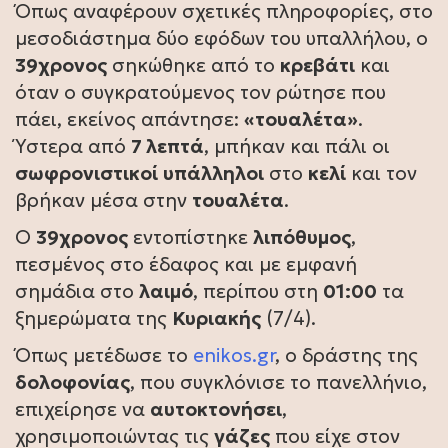
Όπως αναφέρουν σχετικές πληροφορίες, στο
μεσοδιάστημα δύο εφόδων του υπαλλήλου, ο
39χρονος
σηκώθηκε από το
κρεβάτι
και
όταν ο συγκρατούμενος τον ρώτησε που
πάει, εκείνος απάντησε:
«τουαλέτα»
.
Ύστερα από
7 λεπτά
, μπήκαν και πάλι οι
σωφρονιστικοί
υπάλληλοι
στο
κελί
και τον
βρήκαν μέσα στην
τουαλέτα
.
Ο
39χρονος
εντοπίστηκε
λιπόθυμος
,
πεσμένος στο έδαφος και με εμφανή
σημάδια στο
λαιμό
, περίπου στη
01:00
τα
ξημερώματα της
Κυριακής
(7/4).
Όπως μετέδωσε το
enikos.gr
, ο δράστης της
δολοφονίας
, που συγκλόνισε το πανελλήνιο,
επιχείρησε να
αυτοκτονήσει
,
χρησιμοποιώντας τις
γάζες
που είχε στον