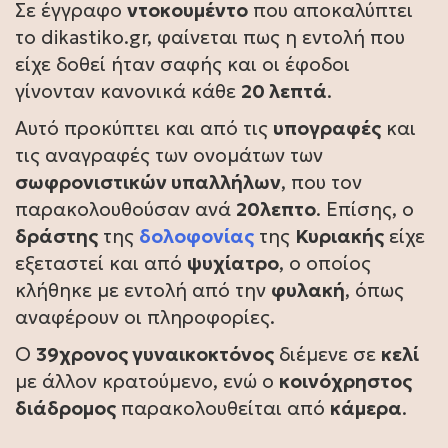
Σε έγγραφο
ντοκουμέντο
που αποκαλύπτει
το dikastiko.gr, φαίνεται πως η εντολή που
είχε δοθεί ήταν σαφής και οι έφοδοι
γίνονταν κανονικά κάθε
20 λεπτά
.
Αυτό προκύπτει και από τις
υπογραφές
και
τις αναγραφές των ονομάτων των
σωφρονιστικών υπαλλήλων
, που τον
παρακολουθούσαν ανά
20λεπτο
. Επίσης, ο
δράστης
της
δολοφονίας
της
Κυριακής
είχε
εξεταστεί και από
ψυχίατρο
, ο οποίος
κλήθηκε με εντολή από την
φυλακή
, όπως
αναφέρουν οι πληροφορίες.
Ο
39χρονος γυναικοκτόνος
διέμενε σε
κελί
με άλλον κρατούμενο, ενώ ο
κοινόχρηστος
διάδρομος
παρακολουθείται από
κάμερα
.