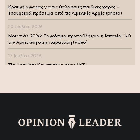
Κραυγή αγωνίας για τις θαλάσσιες παιδικές χαρές –
Τσουχτερά πρόστιμα από τις Λιμενικές Αρχές (photo)
20 Ιουλίου 2026
Μουντιάλ 2026: Παγκόσμια πρωταθλήτρια η Ισπανία, 1-0
την Αργεντινή στην παράταση (video)
17 Ιουλίου 2026
Σία Κοσιώνη: Και επίσημα στον ΑΝΤ1
17 Ιουλίου 2026
Νικήτας Κακλαμάνης: Εκπλήρωσε την τελευταία επιθυμία
της Μάρως Κοντού (photo)
15 Ιουλίου 2026
Μάρω Κοντού: Πέθανε η σπουδαία ηθοποιός (video)
13 Ιουλίου 2026
Κωνσταντίνος Καράμπελας: Επετειακή αναδρομική