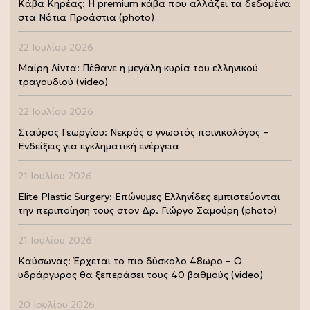
Κάβα Κηρέας: Η premium κάβα που αλλάζει τα δεδομένα
στα Νότια Προάστια (photo)
22 Ιουλίου 2026
Μαίρη Λίντα: Πέθανε η μεγάλη κυρία του ελληνικού
τραγουδιού (video)
22 Ιουλίου 2026
Σταύρος Γεωργίου: Νεκρός ο γνωστός ποινικολόγος –
Ενδείξεις για εγκληματική ενέργεια
21 Ιουλίου 2026
Elite Plastic Surgery: Επώνυμες Ελληνίδες εμπιστεύονται
την περιποίηση τους στον Δρ. Γιώργο Σαμούρη (photo)
21 Ιουλίου 2026
Καύσωνας: Έρχεται το πιο δύσκολο 48ωρο – Ο
υδράργυρος θα ξεπεράσει τους 40 βαθμούς (video)
20 Ιουλίου 2026