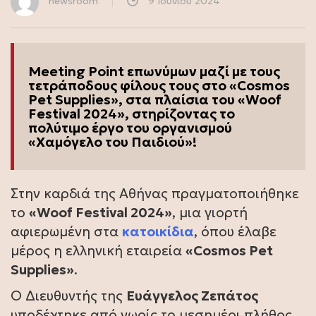
newsroom
9 Ιουνίου 2024
Meeting Point επωνύμων μαζί με τους
τετράποδους φίλους τους στο «Cosmos
Pet Supplies», στα πλαίσια του «Woof
Festival 2024», στηρίζοντας το
πολύτιμο έργο του οργανισμού
«Χαμόγελο του Παιδιού»!
Στην καρδιά της Αθήνας πραγματοποιήθηκε
το
«Woof Festival 2024»
, μια γιορτή
αφιερωμένη στα
κατοικίδια
, όπου έλαβε
μέρος η ελληνική εταιρεία
«Cosmos Pet
Supplies»
.
Ο Διευθυντής της
Ευάγγελος Ζεπάτος
υποδέχτηκε από νωρίς το μεσημέρι πλήθος