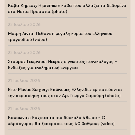
Κάβα Κηρέας: Η premium κάβα που αλλάζει τα δεδομένα
στα Νότια Προάστια (photo)
22 Ιουλίου 2026
Μαίρη Λίντα: Πέθανε η μεγάλη κυρία του ελληνικού
τραγουδιού (video)
22 Ιουλίου 2026
Σταύρος Γεωργίου: Νεκρός ο γνωστός ποινικολόγος –
Ενδείξεις για εγκληματική ενέργεια
21 Ιουλίου 2026
Elite Plastic Surgery: Επώνυμες Ελληνίδες εμπιστεύονται
την περιποίηση τους στον Δρ. Γιώργο Σαμούρη (photo)
21 Ιουλίου 2026
Καύσωνας: Έρχεται το πιο δύσκολο 48ωρο – Ο
υδράργυρος θα ξεπεράσει τους 40 βαθμούς (video)