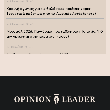
20 Ιουλίου 2026
Κραυγή αγωνίας για τις θαλάσσιες παιδικές χαρές –
Τσουχτερά πρόστιμα από τις Λιμενικές Αρχές (photo)
20 Ιουλίου 2026
Μουντιάλ 2026: Παγκόσμια πρωταθλήτρια η Ισπανία, 1-0
την Αργεντινή στην παράταση (video)
17 Ιουλίου 2026
Σία Κοσιώνη: Και επίσημα στον ΑΝΤ1
17 Ιουλίου 2026
Νικήτας Κακλαμάνης: Εκπλήρωσε την τελευταία επιθυμία
της Μάρως Κοντού (photo)
15 Ιουλίου 2026
Μάρω Κοντού: Πέθανε η σπουδαία ηθοποιός (video)
13 Ιουλίου 2026