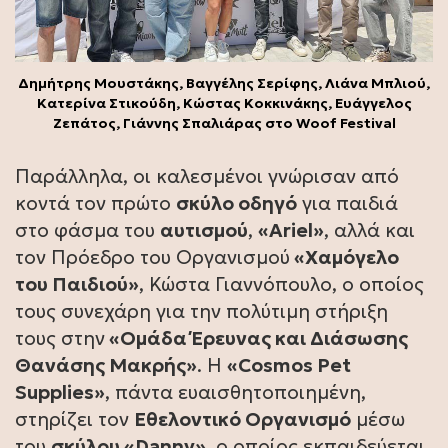
Δημήτρης Μουστάκης, Βαγγέλης Σερίφης, Λιάνα Μπλιού,
Κατερίνα Στικούδη, Κώστας Κοκκινάκης, Ευάγγελος
Ζεπάτος, Γιάννης Σπαλιάρας στο Woof Festival
Παράλληλα, οι καλεσμένοι γνώρισαν από
κοντά τον πρώτο
σκύλο οδηγό
για παιδιά
στο φάσμα του
αυτισμού
,
«Ariel»
, αλλά και
τον Πρόεδρο του Οργανισμού
«Χαμόγελο
του Παιδιού»
, Κώστα Γιαννόπουλο, ο οποίος
τους συνεχάρη για την πολύτιμη στήριξη
τους στην
«Ομάδα Έρευνας και Διάσωσης
Θανάσης Μακρής»
. Η
«Cosmos Pet
Supplies»
, πάντα ευαισθητοποιημένη,
στηρίζει τον
Εθελοντικό Οργανισμό
μέσω
του
σκύλου «Danny»
, o οποίος εκπαιδεύεται