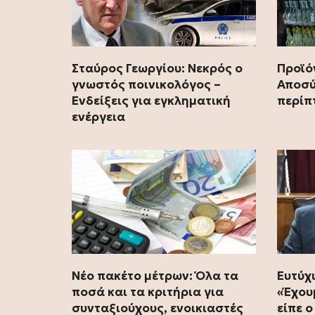
Προϊό
Σταύρος Γεωργίου: Νεκρός ο
Αποσύ
γνωστός ποινικολόγος –
περίπ
Ενδείξεις για εγκληματική
ενέργεια
Νέο πακέτο μέτρων: Όλα τα
Ευτύχ
ποσά και τα κριτήρια για
«Έχου
συνταξιούχους, ενοικιαστές
είπε 