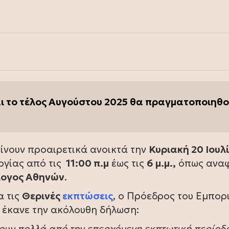
και το τέλος Αυγούστου 2025 θα πραγματοποιηθ
νουν προαιρετικά ανοικτά την
Κυριακή 20 Ιουλ
ργίας από τις
11:00 π.μ
έως τις
6 μ.μ.,
όπως αναφ
λογος Αθηνών
.
α τις
Θερινές
εκπτώσεις
, ο Πρόεδρος του Εμπορ
, έκανε την ακόλουθη δήλωση:
ουν πολλά από την επερχόμενη εκπτωτική περίοδ