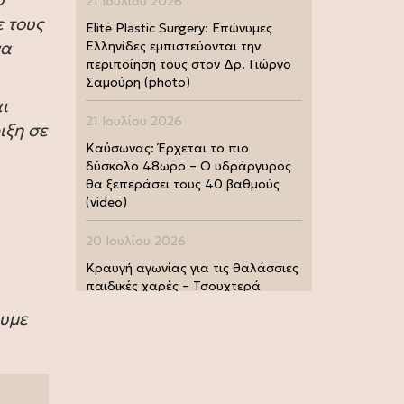
21 Ιουλίου 2026
ε τους
Elite Plastic Surgery: Επώνυμες
να
Ελληνίδες εμπιστεύονται την
περιποίηση τους στον Δρ. Γιώργο
Σαμούρη (photo)
ι
21 Ιουλίου 2026
ιξη σε
Καύσωνας: Έρχεται το πιο
δύσκολο 48ωρο – Ο υδράργυρος
θα ξεπεράσει τους 40 βαθμούς
(video)
20 Ιουλίου 2026
Κραυγή αγωνίας για τις θαλάσσιες
παιδικές χαρές – Τσουχτερά
πρόστιμα από τις Λιμενικές Αρχές
ουμε
(photo)
20 Ιουλίου 2026
Μουντιάλ 2026: Παγκόσμια