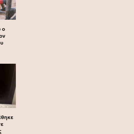
13 Ιουλίου 2026
Ρόη Δανάλη Αποστολοπούλου:
Συνάντηση με τη θρυλική Daphne
 ο
Guinness στο Παρίσι (photo)
ον
ου
12 Ιουλίου 2026
Καιρός: Κύμα ζέστης προ των
πυλών – Η θερμοκρασία θα φτάσει
και τους 40 °C (video)
12 Ιουλίου 2026
Fia Vado – Σοφία Σαλβαρίδου: Μια
νέα παρουσία με ξεχωριστή
μουσική ταυτότητα (video)
12 Ιουλίου 2026
έθηκε
DSQUARED2: Διοργάνωσε μια
σε
αποκλειστική βραδιά μόδας στο
ς
κατάστημα Eponymo Glyfada