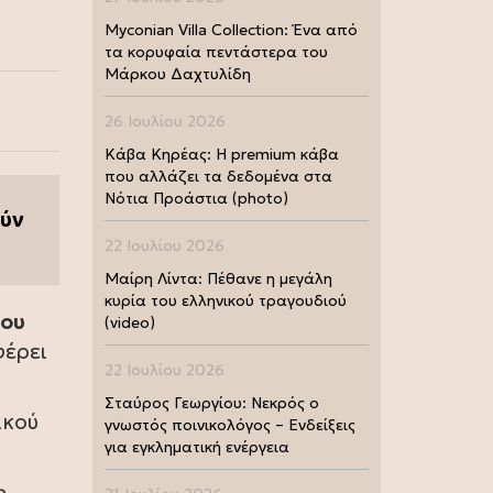
Myconian Villa Collection: Ένα από
τα κορυφαία πεντάστερα του
Μάρκου Δαχτυλίδη
26 Ιουλίου 2026
Κάβα Κηρέας: Η premium κάβα
που αλλάζει τα δεδομένα στα
Νότια Προάστια (photo)
ούν
22 Ιουλίου 2026
Μαίρη Λίντα: Πέθανε η μεγάλη
κυρία του ελληνικού τραγουδιού
ίου
(video)
έρει
22 Ιουλίου 2026
Σταύρος Γεωργίου: Νεκρός ο
ικού
γνωστός ποινικολόγος – Ενδείξεις
για εγκληματική ενέργεια
ο