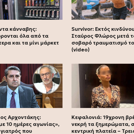
ντα κάνναβης:
Survivor: Εκτός κινδύνου
ρονται όλα από τα
Σταύρος Φλώρος μετά τ
τερα και τα μίνι μάρκετ
σοβαρό τραυματισμό τ
(video)
ιος Αρχοντάκης:
Κεφαλονιά: 19χρονη βρ
με 10 ημέρες αγωνίας»,
νεκρή τα ξημερώματα, 
ο γιατρός που
κεντρική πλατεία – Τρει