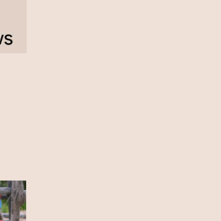
πρωταθλήτρια η Ισπανία, 1-0 την
Αργεντινή στην παράταση (video)
17 Ιουλίου 2026
Σία Κοσιώνη: Και επίσημα στον
ΑΝΤ1
17 Ιουλίου 2026
Νικήτας Κακλαμάνης: Εκπλήρωσε
την τελευταία επιθυμία της Μάρως
Κοντού (photo)
15 Ιουλίου 2026
Μάρω Κοντού: Πέθανε η σπουδαία
ηθοποιός (video)
13 Ιουλίου 2026
Κωνσταντίνος Καράμπελας:
Επετειακή αναδρομική έκθεση του
βραβευμένου φωτογράφου (photo)