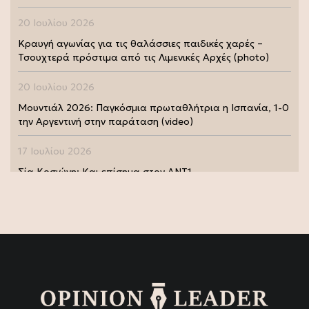
20 Ιουλίου 2026
Κραυγή αγωνίας για τις θαλάσσιες παιδικές χαρές –
Τσουχτερά πρόστιμα από τις Λιμενικές Αρχές (photo)
20 Ιουλίου 2026
Μουντιάλ 2026: Παγκόσμια πρωταθλήτρια η Ισπανία, 1-0
την Αργεντινή στην παράταση (video)
17 Ιουλίου 2026
Σία Κοσιώνη: Και επίσημα στον ΑΝΤ1
17 Ιουλίου 2026
Νικήτας Κακλαμάνης: Εκπλήρωσε την τελευταία επιθυμία
της Μάρως Κοντού (photo)
15 Ιουλίου 2026
Μάρω Κοντού: Πέθανε η σπουδαία ηθοποιός (video)