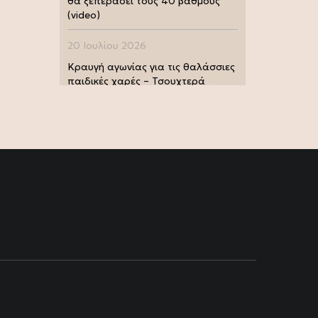
θα ξεπεράσει τους 40 βαθμούς
(video)
20 Ιουλίου 2026
Κραυγή αγωνίας για τις θαλάσσιες
παιδικές χαρές – Τσουχτερά
πρόστιμα από τις Λιμενικές Αρχές
(photo)
20 Ιουλίου 2026
Μουντιάλ 2026: Παγκόσμια
πρωταθλήτρια η Ισπανία, 1-0 την
Αργεντινή στην παράταση (video)
17 Ιουλίου 2026
Σία Κοσιώνη: Και επίσημα στον
ΑΝΤ1
17 Ιουλίου 2026
Νικήτας Κακλαμάνης: Εκπλήρωσε