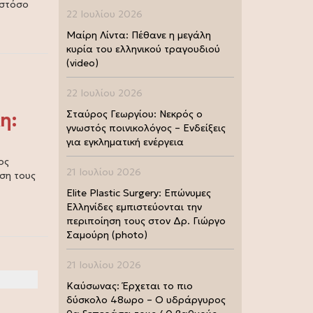
ωστόσο
22 Ιουλίου 2026
Μαίρη Λίντα: Πέθανε η μεγάλη
κυρία του ελληνικού τραγουδιού
(video)
22 Ιουλίου 2026
Σταύρος Γεωργίου: Νεκρός ο
η:
γνωστός ποινικολόγος – Ενδείξεις
για εγκληματική ενέργεια
ος
21 Ιουλίου 2026
ση τους
Elite Plastic Surgery: Επώνυμες
Ελληνίδες εμπιστεύονται την
περιποίηση τους στον Δρ. Γιώργο
Σαμούρη (photo)
21 Ιουλίου 2026
Καύσωνας: Έρχεται το πιο
δύσκολο 48ωρο – Ο υδράργυρος