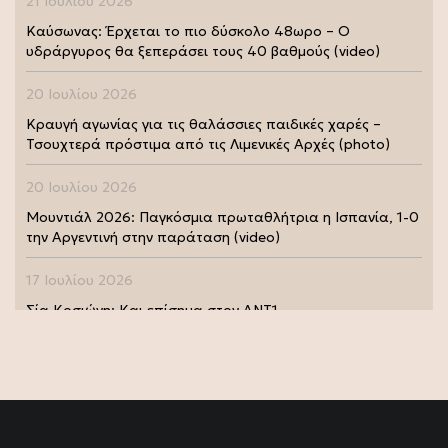
21 Ιουλίου 2026
Καύσωνας: Έρχεται το πιο δύσκολο 48ωρο – Ο
υδράργυρος θα ξεπεράσει τους 40 βαθμούς (video)
20 Ιουλίου 2026
Κραυγή αγωνίας για τις θαλάσσιες παιδικές χαρές –
Τσουχτερά πρόστιμα από τις Λιμενικές Αρχές (photo)
20 Ιουλίου 2026
Μουντιάλ 2026: Παγκόσμια πρωταθλήτρια η Ισπανία, 1-0
την Αργεντινή στην παράταση (video)
17 Ιουλίου 2026
Σία Κοσιώνη: Και επίσημα στον ΑΝΤ1
17 Ιουλίου 2026
Νικήτας Κακλαμάνης: Εκπλήρωσε την τελευταία επιθυμία
της Μάρως Κοντού (photo)
15 Ιουλίου 2026